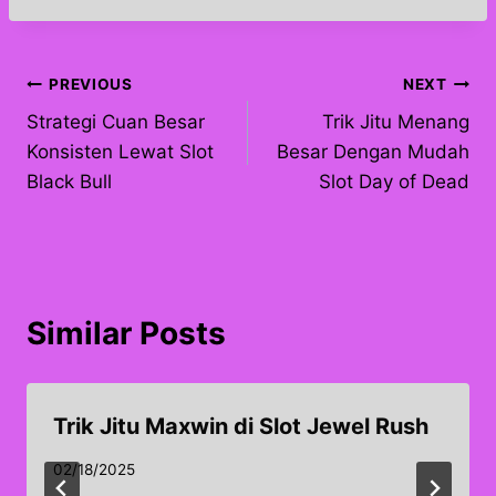
Post
PREVIOUS
NEXT
Strategi Cuan Besar
Trik Jitu Menang
navigation
Konsisten Lewat Slot
Besar Dengan Mudah
Black Bull
Slot Day of Dead
Similar Posts
Trik Jitu Maxwin di Slot Jewel Rush
02/18/2025