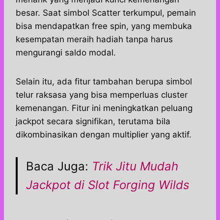
besar. Saat simbol Scatter terkumpul, pemain
bisa mendapatkan free spin, yang membuka
kesempatan meraih hadiah tanpa harus
mengurangi saldo modal.
Selain itu, ada fitur tambahan berupa simbol
telur raksasa yang bisa memperluas cluster
kemenangan. Fitur ini meningkatkan peluang
jackpot secara signifikan, terutama bila
dikombinasikan dengan multiplier yang aktif.
Baca Juga:
Trik Jitu Mudah
Jackpot di Slot Forging Wilds