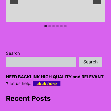
Search
Search
NEED BACKLINK HIGH QUALITY and RELEVANT
?
let us help.
click here
Recent Posts