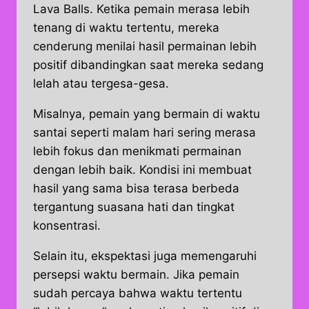
Lava Balls. Ketika pemain merasa lebih
tenang di waktu tertentu, mereka
cenderung menilai hasil permainan lebih
positif dibandingkan saat mereka sedang
lelah atau tergesa-gesa.
Misalnya, pemain yang bermain di waktu
santai seperti malam hari sering merasa
lebih fokus dan menikmati permainan
dengan lebih baik. Kondisi ini membuat
hasil yang sama bisa terasa berbeda
tergantung suasana hati dan tingkat
konsentrasi.
Selain itu, ekspektasi juga memengaruhi
persepsi waktu bermain. Jika pemain
sudah percaya bahwa waktu tertentu