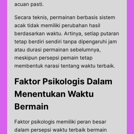
acuan pasti.
Secara teknis, permainan berbasis sistem
acak tidak memiliki perubahan hasil
berdasarkan waktu. Artinya, setiap putaran
tetap berdiri sendiri tanpa dipengaruhi jam
atau durasi permainan sebelumnya,
meskipun persepsi pemain tetap
membentuk narasi tentang waktu terbaik.
Faktor Psikologis Dalam
Menentukan Waktu
Bermain
Faktor psikologis memiliki peran besar
dalam persepsi waktu terbaik bermain