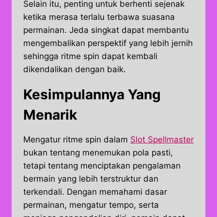
Selain itu, penting untuk berhenti sejenak
ketika merasa terlalu terbawa suasana
permainan. Jeda singkat dapat membantu
mengembalikan perspektif yang lebih jernih
sehingga ritme spin dapat kembali
dikendalikan dengan baik.
Kesimpulannya Yang
Menarik
Mengatur ritme spin dalam
Slot Spellmaster
bukan tentang menemukan pola pasti,
tetapi tentang menciptakan pengalaman
bermain yang lebih terstruktur dan
terkendali. Dengan memahami dasar
permainan, mengatur tempo, serta