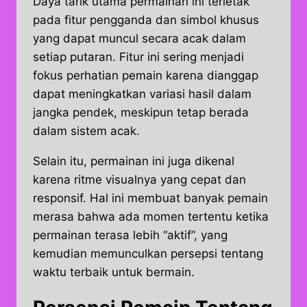
Daya tarik utama permainan ini terletak
pada fitur pengganda dan simbol khusus
yang dapat muncul secara acak dalam
setiap putaran. Fitur ini sering menjadi
fokus perhatian pemain karena dianggap
dapat meningkatkan variasi hasil dalam
jangka pendek, meskipun tetap berada
dalam sistem acak.
Selain itu, permainan ini juga dikenal
karena ritme visualnya yang cepat dan
responsif. Hal ini membuat banyak pemain
merasa bahwa ada momen tertentu ketika
permainan terasa lebih “aktif”, yang
kemudian memunculkan persepsi tentang
waktu terbaik untuk bermain.