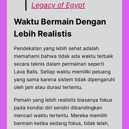
Legacy of Egypt
Waktu Bermain Dengan
Lebih Realistis
Pendekatan yang lebih sehat adalah
memahami bahwa tidak ada waktu terbaik
secara teknis dalam permainan seperti
Lava Balls. Setiap waktu memiliki peluang
yang sama karena sistem tidak dipengaruhi
oleh jam atau durasi tertentu.
Pemain yang lebih realistis biasanya fokus
pada kondisi diri sendiri dibandingkan
mencari waktu tertentu. Mereka memilih
bermain ketika sedang fokus, tidak lelah,