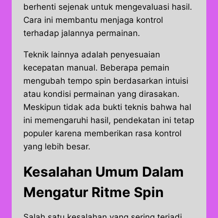
berhenti sejenak untuk mengevaluasi hasil.
Cara ini membantu menjaga kontrol
terhadap jalannya permainan.
Teknik lainnya adalah penyesuaian
kecepatan manual. Beberapa pemain
mengubah tempo spin berdasarkan intuisi
atau kondisi permainan yang dirasakan.
Meskipun tidak ada bukti teknis bahwa hal
ini memengaruhi hasil, pendekatan ini tetap
populer karena memberikan rasa kontrol
yang lebih besar.
Kesalahan Umum Dalam
Mengatur Ritme Spin
Salah satu kesalahan yang sering terjadi