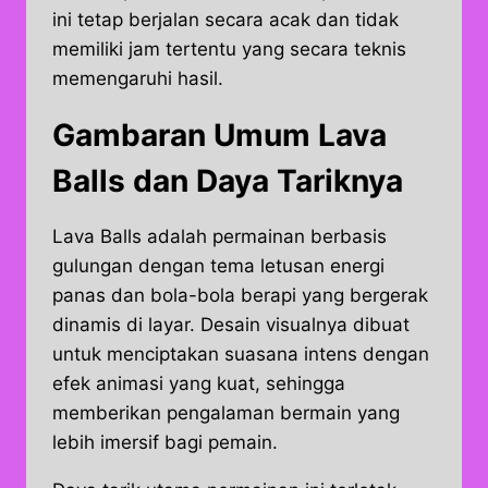
ini tetap berjalan secara acak dan tidak
memiliki jam tertentu yang secara teknis
memengaruhi hasil.
Gambaran Umum Lava
Balls dan Daya Tariknya
Lava Balls adalah permainan berbasis
gulungan dengan tema letusan energi
panas dan bola-bola berapi yang bergerak
dinamis di layar. Desain visualnya dibuat
untuk menciptakan suasana intens dengan
efek animasi yang kuat, sehingga
memberikan pengalaman bermain yang
lebih imersif bagi pemain.