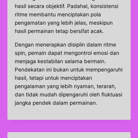
hasil secara objektif. Padahal, konsistensi
ritme membantu menciptakan pola
pengamatan yang lebih jelas, meskipun
hasil permainan tetap bersifat acak.
Dengan menerapkan disiplin dalam ritme
spin, pemain dapat mengontrol emosi dan
menjaga kestabilan selama bermain.
Pendekatan ini bukan untuk mempengaruhi
hasil, tetapi untuk menciptakan
pengalaman yang lebih nyaman, terarah,
dan tidak mudah dipengaruhi oleh fluktuasi
jangka pendek dalam permainan.