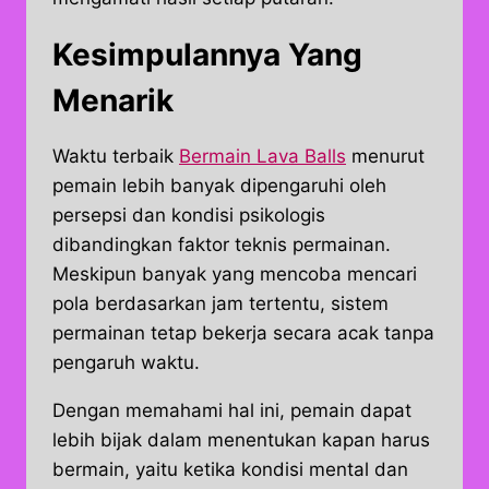
Kesimpulannya Yang
Menarik
Waktu terbaik
Bermain Lava Balls
menurut
pemain lebih banyak dipengaruhi oleh
persepsi dan kondisi psikologis
dibandingkan faktor teknis permainan.
Meskipun banyak yang mencoba mencari
pola berdasarkan jam tertentu, sistem
permainan tetap bekerja secara acak tanpa
pengaruh waktu.
Dengan memahami hal ini, pemain dapat
lebih bijak dalam menentukan kapan harus
bermain, yaitu ketika kondisi mental dan