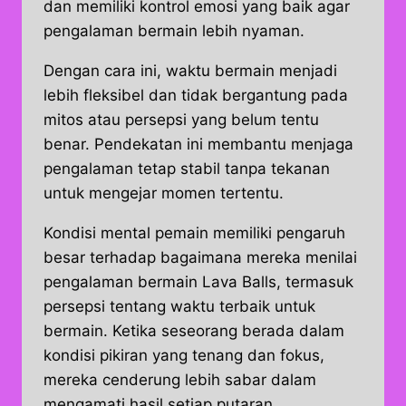
dan memiliki kontrol emosi yang baik agar
pengalaman bermain lebih nyaman.
Dengan cara ini, waktu bermain menjadi
lebih fleksibel dan tidak bergantung pada
mitos atau persepsi yang belum tentu
benar. Pendekatan ini membantu menjaga
pengalaman tetap stabil tanpa tekanan
untuk mengejar momen tertentu.
Kondisi mental pemain memiliki pengaruh
besar terhadap bagaimana mereka menilai
pengalaman bermain Lava Balls, termasuk
persepsi tentang waktu terbaik untuk
bermain. Ketika seseorang berada dalam
kondisi pikiran yang tenang dan fokus,
mereka cenderung lebih sabar dalam
mengamati hasil setiap putaran.