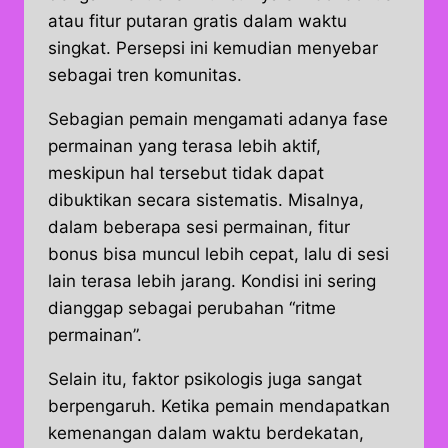
atau fitur putaran gratis dalam waktu
singkat. Persepsi ini kemudian menyebar
sebagai tren komunitas.
Sebagian pemain mengamati adanya fase
permainan yang terasa lebih aktif,
meskipun hal tersebut tidak dapat
dibuktikan secara sistematis. Misalnya,
dalam beberapa sesi permainan, fitur
bonus bisa muncul lebih cepat, lalu di sesi
lain terasa lebih jarang. Kondisi ini sering
dianggap sebagai perubahan “ritme
permainan”.
Selain itu, faktor psikologis juga sangat
berpengaruh. Ketika pemain mendapatkan
kemenangan dalam waktu berdekatan,