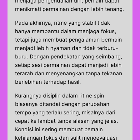
menjaga pengendalian diri, pemain dapat
menikmati permainan dengan lebih tenang.
Pada akhirnya, ritme yang stabil tidak
hanya membantu dalam menjaga fokus,
tetapi juga membuat pengalaman bermain
menjadi lebih nyaman dan tidak terburu-
buru. Dengan pendekatan yang seimbang,
setiap sesi permainan dapat menjadi lebih
terarah dan menyenangkan tanpa tekanan
berlebihan terhadap hasil.
Kurangnya disiplin dalam ritme spin
biasanya ditandai dengan perubahan
tempo yang terlalu sering, misalnya dari
cepat ke lambat tanpa alasan yang jelas.
Kondisi ini sering membuat pemain
kehilangan fokus dan sulit mengevaluasi