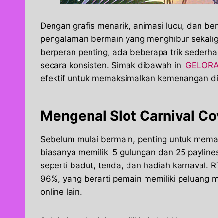
Dengan grafis menarik, animasi lucu, dan be
pengalaman bermain yang menghibur sekali
berperan penting, ada beberapa trik seder
secara konsisten. Simak dibawah ini
GELORA
efektif untuk memaksimalkan kemenangan di 
Mengenal Slot Carnival C
Sebelum mulai bermain, penting untuk memah
biasanya memiliki 5 gulungan dan 25 payline
seperti badut, tenda, dan hadiah karnaval. RT
96%, yang berarti pemain memiliki peluang 
online lain.