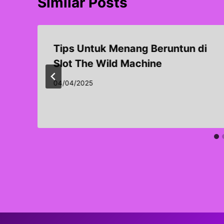
Similar Posts
Tips Untuk Menang Beruntun di
Slot The Wild Machine
04/04/2025