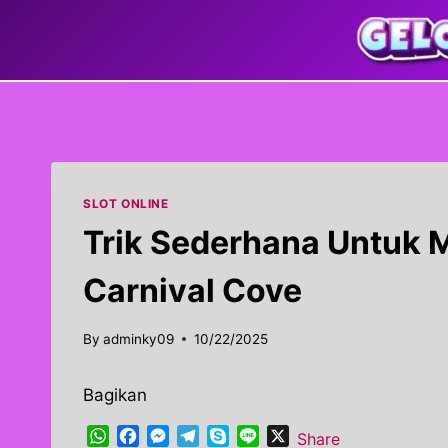
Skip
to
content
SLOT ONLINE
Trik Sederhana Untuk 
Carnival Cove
By
adminky09
10/22/2025
Bagikan
W
F
M
T
S
L
X
Share