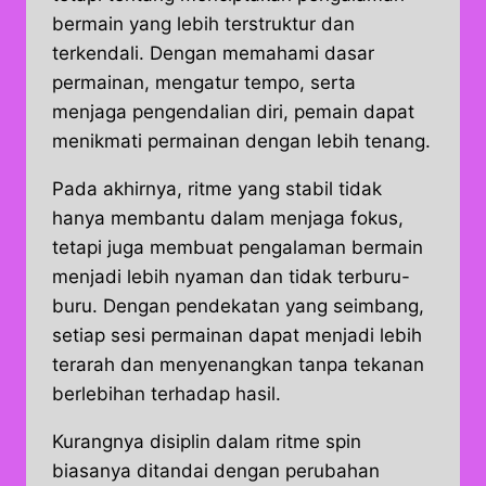
bermain yang lebih terstruktur dan
terkendali. Dengan memahami dasar
permainan, mengatur tempo, serta
menjaga pengendalian diri, pemain dapat
menikmati permainan dengan lebih tenang.
Pada akhirnya, ritme yang stabil tidak
hanya membantu dalam menjaga fokus,
tetapi juga membuat pengalaman bermain
menjadi lebih nyaman dan tidak terburu-
buru. Dengan pendekatan yang seimbang,
setiap sesi permainan dapat menjadi lebih
terarah dan menyenangkan tanpa tekanan
berlebihan terhadap hasil.
Kurangnya disiplin dalam ritme spin
biasanya ditandai dengan perubahan