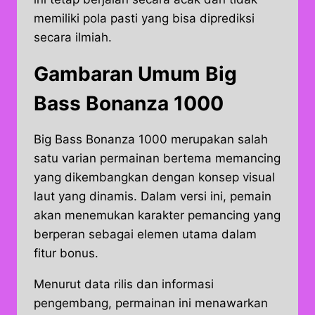
memiliki pola pasti yang bisa diprediksi
secara ilmiah.
Gambaran Umum Big
Bass Bonanza 1000
Big Bass Bonanza 1000 merupakan salah
satu varian permainan bertema memancing
yang dikembangkan dengan konsep visual
laut yang dinamis. Dalam versi ini, pemain
akan menemukan karakter pemancing yang
berperan sebagai elemen utama dalam
fitur bonus.
Menurut data rilis dan informasi
pengembang, permainan ini menawarkan