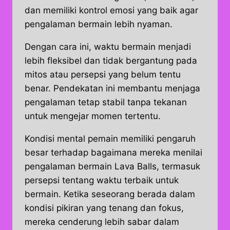
dan memiliki kontrol emosi yang baik agar
pengalaman bermain lebih nyaman.
Dengan cara ini, waktu bermain menjadi
lebih fleksibel dan tidak bergantung pada
mitos atau persepsi yang belum tentu
benar. Pendekatan ini membantu menjaga
pengalaman tetap stabil tanpa tekanan
untuk mengejar momen tertentu.
Kondisi mental pemain memiliki pengaruh
besar terhadap bagaimana mereka menilai
pengalaman bermain Lava Balls, termasuk
persepsi tentang waktu terbaik untuk
bermain. Ketika seseorang berada dalam
kondisi pikiran yang tenang dan fokus,
mereka cenderung lebih sabar dalam