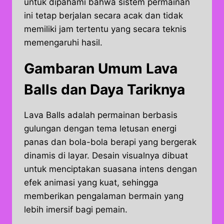
untuk dipahami bahwa sistem permainan
ini tetap berjalan secara acak dan tidak
memiliki jam tertentu yang secara teknis
memengaruhi hasil.
Gambaran Umum Lava
Balls dan Daya Tariknya
Lava Balls adalah permainan berbasis
gulungan dengan tema letusan energi
panas dan bola-bola berapi yang bergerak
dinamis di layar. Desain visualnya dibuat
untuk menciptakan suasana intens dengan
efek animasi yang kuat, sehingga
memberikan pengalaman bermain yang
lebih imersif bagi pemain.