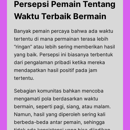
Persepsi Pemain Tentang
Waktu Terbaik Bermain
Banyak pemain percaya bahwa ada waktu
tertentu di mana permainan terasa lebih
“ringan” atau lebih sering memberikan hasil
yang baik. Persepsi ini biasanya terbentuk
dari pengalaman pribadi ketika mereka
mendapatkan hasil positif pada jam
tertentu.
Sebagian komunitas bahkan mencoba
mengamati pola berdasarkan waktu
bermain, seperti pagi, siang, atau malam.
Namun, hasil yang diperoleh sering kali
berbeda-beda antar pemain, sehingga