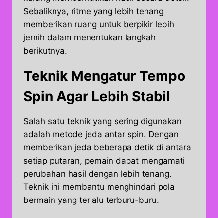
Sebaliknya, ritme yang lebih tenang
memberikan ruang untuk berpikir lebih
jernih dalam menentukan langkah
berikutnya.
Teknik Mengatur Tempo
Spin Agar Lebih Stabil
Salah satu teknik yang sering digunakan
adalah metode jeda antar spin. Dengan
memberikan jeda beberapa detik di antara
setiap putaran, pemain dapat mengamati
perubahan hasil dengan lebih tenang.
Teknik ini membantu menghindari pola
bermain yang terlalu terburu-buru.