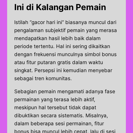
Ini di Kalangan Pemain
Istilah “gacor hari ini” biasanya muncul dari
pengalaman subjektif pemain yang merasa
mendapatkan hasil lebih baik dalam
periode tertentu. Hal ini sering dikaitkan
dengan frekuensi munculnya simbol bonus
atau fitur putaran gratis dalam waktu
singkat. Persepsi ini kemudian menyebar
sebagai tren komunitas.
Sebagian pemain mengamati adanya fase
permainan yang terasa lebih aktif,
meskipun hal tersebut tidak dapat
dibuktikan secara sistematis. Misalnya,
dalam beberapa sesi permainan, fitur
bonus bisa muncul lebih cepat, lalu di sesi