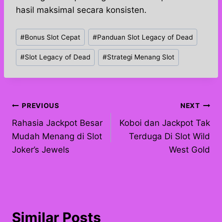
hasil maksimal secara konsisten.
Post
#
Bonus Slot Cepat
#
Panduan Slot Legacy of Dead
Tags:
#
Slot Legacy of Dead
#
Strategi Menang Slot
Post
PREVIOUS
NEXT
Rahasia Jackpot Besar
Koboi dan Jackpot Tak
navigation
Mudah Menang di Slot
Terduga Di Slot Wild
Joker’s Jewels
West Gold
Similar Posts