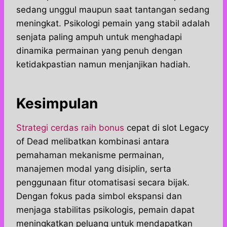
sedang unggul maupun saat tantangan sedang
meningkat. Psikologi pemain yang stabil adalah
senjata paling ampuh untuk menghadapi
dinamika permainan yang penuh dengan
ketidakpastian namun menjanjikan hadiah.
Kesimpulan
Strategi cerdas raih bonus
cepat di slot Legacy
of Dead melibatkan kombinasi antara
pemahaman mekanisme permainan,
manajemen modal yang disiplin, serta
penggunaan fitur otomatisasi secara bijak.
Dengan fokus pada simbol ekspansi dan
menjaga stabilitas psikologis, pemain dapat
meningkatkan peluang untuk mendapatkan