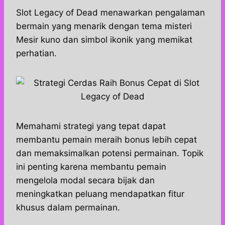
h
a
e
e
k
i
a
c
s
l
y
n
Slot Legacy of Dead menawarkan pengalaman
t
e
s
e
p
e
bermain yang menarik dengan tema misteri
s
b
e
g
e
Mesir kuno dan simbol ikonik yang memikat
A
o
n
r
perhatian.
p
o
g
a
p
k
e
m
r
Memahami strategi yang tepat dapat
membantu pemain meraih bonus lebih cepat
dan memaksimalkan potensi permainan. Topik
ini penting karena membantu pemain
mengelola modal secara bijak dan
meningkatkan peluang mendapatkan fitur
khusus dalam permainan.