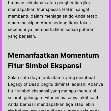
batasan kekalahan atau penghentian jika
mendapatkan fitur spesial. Hal ini sangat
membantu dalam menjaga saldo Anda tetap
aman meskipun Anda sedang tidak fokus
sepenuhnya memperhatikan setiap putaran
yang berjalan.
Memanfaatkan Momentum
Fitur Simbol Ekspansi
Salah satu daya tarik utama yang membuat
Legacy of Dead begitu diminati adalah. Adanya
fitur simbol ekspansi yang mampu menutupi
seluruh gulungan. Fitur ini biasanya aktif saat
Anda berhasil mendapatkan tiga atau lebih