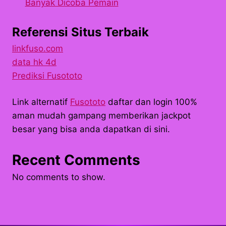
Banyak Dicoba Pemain
Referensi Situs Terbaik
linkfuso.com
data hk 4d
Prediksi Fusototo
Link alternatif
Fusototo
daftar dan login 100%
aman mudah gampang memberikan jackpot
besar yang bisa anda dapatkan di sini.
Recent Comments
No comments to show.