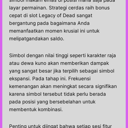
simbol makam emas di posisi mana saja pada
layar permainan. Strategi cerdas raih bonus
cepat di slot Legacy of Dead sangat
bergantung pada bagaimana Anda
memanfaatkan momen krusial ini untuk
melipatgandakan saldo.
Simbol dengan nilai tinggi seperti karakter raja
atau dewa kuno akan memberikan dampak
yang sangat besar jika terpilih sebagai simbol
ekspansi. Pada tahap ini. Frekuensi
kemenangan akan meningkat secara signifikan
karena simbol tersebut tidak perlu berada
pada posisi yang bersebelahan untuk
membentuk kombinasi.
Penting untuk diingat bahwa setiap sesi fitur