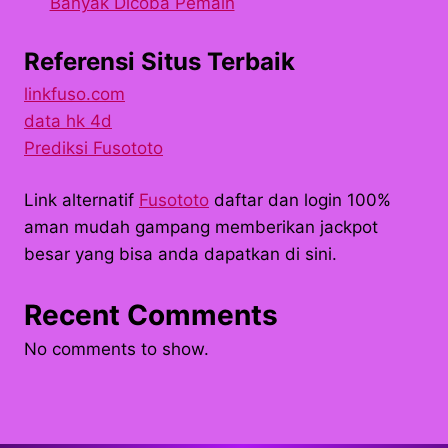
Banyak Dicoba Pemain
Referensi Situs Terbaik
linkfuso.com
data hk 4d
Prediksi Fusototo
Link alternatif
Fusototo
daftar dan login 100%
aman mudah gampang memberikan jackpot
besar yang bisa anda dapatkan di sini.
Recent Comments
No comments to show.