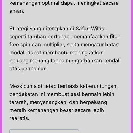
kemenangan optimal dapat meningkat secara
aman.
Strategi yang diterapkan di Safari Wilds,
seperti taruhan bertahap, memanfaatkan fitur
free spin dan multiplier, serta mengatur batas
modal, dapat membantu meningkatkan
peluang menang tanpa mengorbankan kendali
atas permainan.
Meskipun slot tetap berbasis keberuntungan,
pendekatan ini membuat sesi bermain lebih
terarah, menyenangkan, dan berpeluang
meraih kemenangan besar secara lebih
realistis.
Post