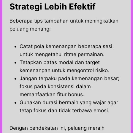
Strategi Lebih Efektif
Beberapa tips tambahan untuk meningkatkan
peluang menang:
Catat pola kemenangan beberapa sesi
untuk mengetahui ritme permainan.
Tetapkan batas modal dan target
kemenangan untuk mengontrol risiko.
Jangan terpaku pada kemenangan besar;
fokus pada konsistensi dalam
memanfaatkan fitur bonus.
Gunakan durasi bermain yang wajar agar
tetap fokus dan tidak terbawa emosi.
Dengan pendekatan ini, peluang meraih