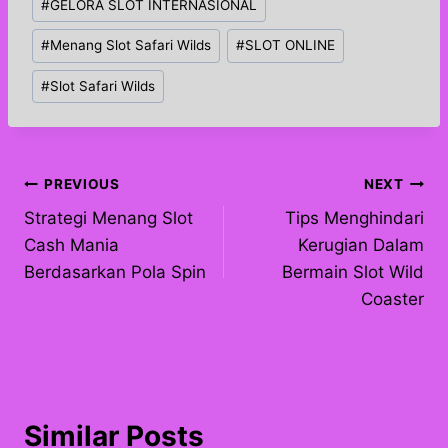
#
GELORA SLOT INTERNASIONAL
Tags:
#
Menang Slot Safari Wilds
#
SLOT ONLINE
#
Slot Safari Wilds
Post
PREVIOUS
NEXT
Strategi Menang Slot
Tips Menghindari
navigation
Cash Mania
Kerugian Dalam
Berdasarkan Pola Spin
Bermain Slot Wild
Coaster
Similar Posts