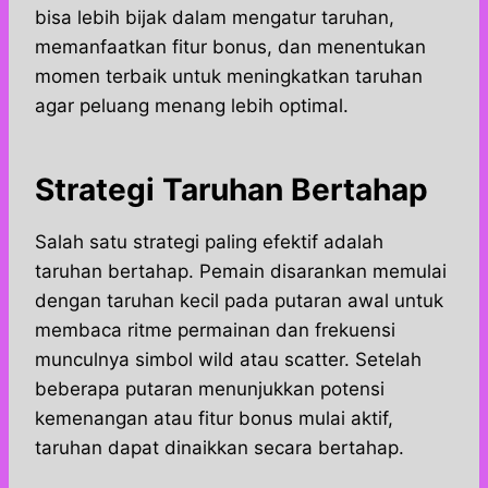
bisa lebih bijak dalam mengatur taruhan,
memanfaatkan fitur bonus, dan menentukan
momen terbaik untuk meningkatkan taruhan
agar peluang menang lebih optimal.
Strategi Taruhan Bertahap
Salah satu strategi paling efektif adalah
taruhan bertahap. Pemain disarankan memulai
dengan taruhan kecil pada putaran awal untuk
membaca ritme permainan dan frekuensi
munculnya simbol wild atau scatter. Setelah
beberapa putaran menunjukkan potensi
kemenangan atau fitur bonus mulai aktif,
taruhan dapat dinaikkan secara bertahap.