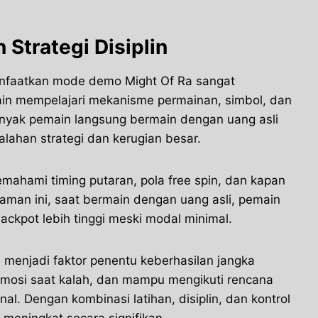
Strategi Disiplin
nfaatkan mode demo Might Of Ra sangat
n mempelajari mekanisme permainan, simbol, dan
Banyak pemain langsung bermain dengan uang asli
alahan strategi dan kerugian besar.
hami timing putaran, pola free spin, dan kapan
man ini, saat bermain dengan uang asli, pemain
ackpot lebih tinggi meski modal minimal.
si menjadi faktor penentu keberhasilan jangka
emosi saat kalah, dan mampu mengikuti rencana
l. Dengan kombinasi latihan, disiplin, dan kontrol