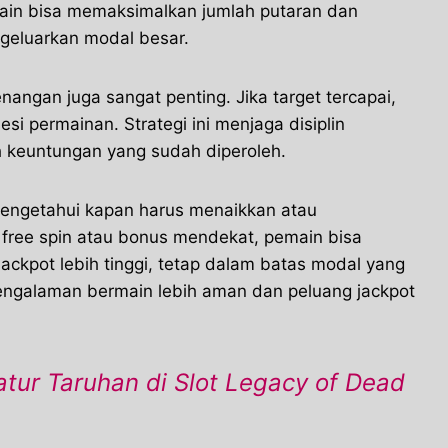
main bisa memaksimalkan jumlah putaran dan
geluarkan modal besar.
angan juga sangat penting. Jika target tercapai,
si permainan. Strategi ini menjaga disiplin
h keuntungan yang sudah diperoleh.
mengetahui kapan harus menaikkan atau
 free spin atau bonus mendekat, pemain bisa
ackpot lebih tinggi, tetap dalam batas modal yang
engalaman bermain lebih aman dan peluang jackpot
tur Taruhan di Slot Legacy of Dead