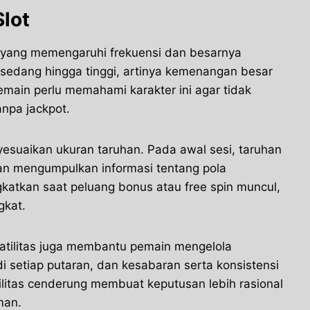
Slot
tas yang memengaruhi frekuensi dan besarnya
s sedang hingga tinggi, artinya kemenangan besar
Pemain perlu memahami karakter ini agar tidak
anpa jackpot.
enyesuaikan ukuran taruhan. Pada awal sesi, taruhan
dan mengumpulkan informasi tentang pola
katkan saat peluang bonus atau free spin muncul,
gkat.
atilitas juga membantu pemain mengelola
di setiap putaran, dan kesabaran serta konsistensi
litas cenderung membuat keputusan lebih rasional
man.