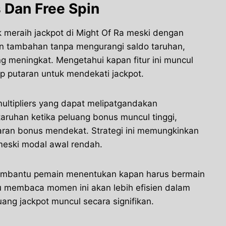
 Dan Free Spin
k meraih jackpot di Might Of Ra meski dengan
an tambahan tanpa mengurangi saldo taruhan,
 meningkat. Mengetahui kapan fitur ini muncul
 putaran untuk mendekati jackpot.
multipliers yang dapat melipatgandakan
ruhan ketika peluang bonus muncul tinggi,
taran bonus mendekat. Strategi ini memungkinkan
 meski modal awal rendah.
membantu pemain menentukan kapan harus bermain
u membaca momen ini akan lebih efisien dalam
ng jackpot muncul secara signifikan.