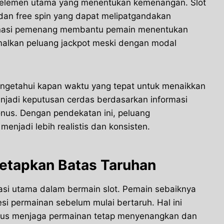
di elemen utama yang menentukan kemenangan. Slot
, dan free spin yang dapat melipatgandakan
inasi pemenang membantu pemain menentukan
imalkan peluang jackpot meski dengan modal
ngetahui kapan waktu yang tepat untuk menaikkan
njadi keputusan cerdas berdasarkan informasi
onus. Dengan pendekatan ini, peluang
njadi lebih realistis dan konsisten.
etapkan Batas Taruhan
asi utama dalam bermain slot. Pemain sebaiknya
si permainan sebelum mulai bertaruh. Hal ini
igus menjaga permainan tetap menyenangkan dan