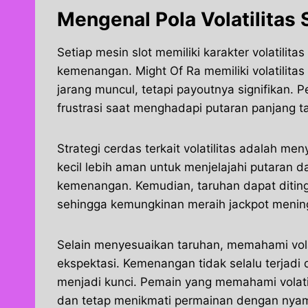
Mengenal Pola Volatilitas 
Setiap mesin slot memiliki karakter volatili
kemenangan. Might Of Ra memiliki volatilita
jarang muncul, tetapi payoutnya signifikan. 
frustrasi saat menghadapi putaran panjang t
Strategi cerdas terkait volatilitas adalah m
kecil lebih aman untuk menjelajahi putaran 
kemenangan. Kemudian, taruhan dapat diting
sehingga kemungkinan meraih jackpot menin
Selain menyesuaikan taruhan, memahami vol
ekspektasi. Kemenangan tidak selalu terjadi 
menjadi kunci. Pemain yang memahami volati
dan tetap menikmati permainan dengan nya