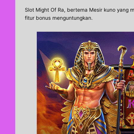
h
a
e
e
k
i
a
c
s
l
y
n
Slot Might Of Ra, bertema Mesir kuno yang 
t
e
s
e
p
e
fitur bonus menguntungkan.
s
b
e
g
e
A
o
n
r
p
o
g
a
p
k
e
m
r