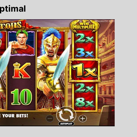
ptimal