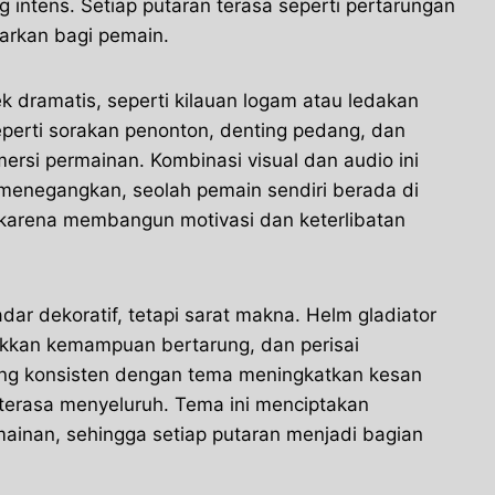
intens. Setiap putaran terasa seperti pertarungan
arkan bagi pemain.
dramatis, seperti kilauan logam atau ledakan
eperti sorakan penonton, denting pedang, dan
rsi permainan. Kombinasi visual dan audio ini
enegangkan, seolah pemain sendiri berada di
g karena membangun motivasi dan keterlibatan
dar dekoratif, tetapi sarat makna. Helm gladiator
kan kemampuan bertarung, dan perisai
ng konsisten dengan tema meningkatkan kesan
erasa menyeluruh. Tema ini menciptakan
ainan, sehingga setiap putaran menjadi bagian