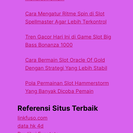
Cara Mengatur Ritme Spin di Slot
Spellmaster Agar Lebih Terkontrol
Tren Gacor Hari Ini di Game Slot Big
Bass Bonanza 1000
Cara Bermain Slot Oracle Of Gold
Dengan Strategi Yang Lebih Stabil
Pola Permainan Slot Hammerstorm
Yang Banyak Dicoba Pemain
Referensi Situs Terbaik
linkfuso.com
data hk 4d