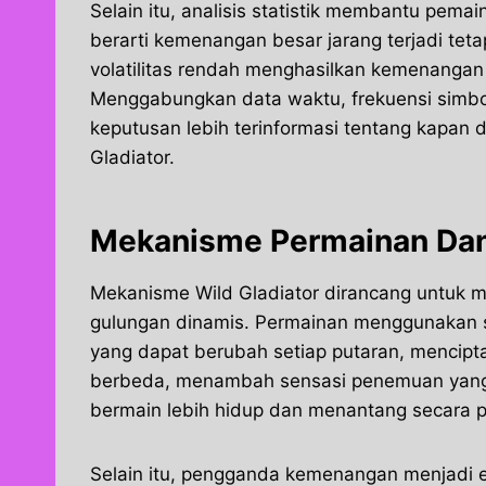
Selain itu, analisis statistik membantu pemai
berarti kemenangan besar jarang terjadi tet
volatilitas rendah menghasilkan kemenangan le
Menggabungkan data waktu, frekuensi simbo
keputusan lebih terinformasi tentang kapan
Gladiator.
Mekanisme Permainan Dan
Mekanisme Wild Gladiator dirancang untuk 
gulungan dinamis. Permainan menggunakan s
yang dapat berubah setiap putaran, menciptak
berbeda, menambah sensasi penemuan yang
bermain lebih hidup dan menantang secara ps
Selain itu, pengganda kemenangan menjadi 