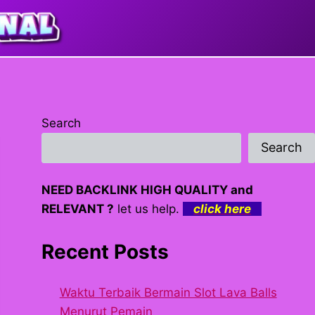
Search
Search
NEED BACKLINK HIGH QUALITY and
RELEVANT ?
let us help.
click here
Recent Posts
Waktu Terbaik Bermain Slot Lava Balls
Menurut Pemain