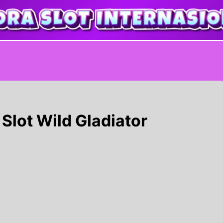
Slot Wild Gladiator