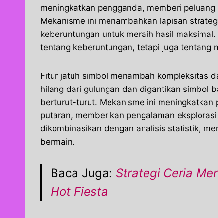
meningkatkan pengganda, memberi peluang b
Mekanisme ini menambahkan lapisan strate
keberuntungan untuk meraih hasil maksimal.
tentang keberuntungan, tetapi juga tentang
Fitur jatuh simbol menambah kompleksitas 
hilang dari gulungan dan digantikan simbol 
berturut-turut. Mekanisme ini meningkatkan
putaran, memberikan pengalaman eksplorasi 
dikombinasikan dengan analisis statistik, 
bermain.
Baca Juga:
Strategi Ceria M
Hot Fiesta