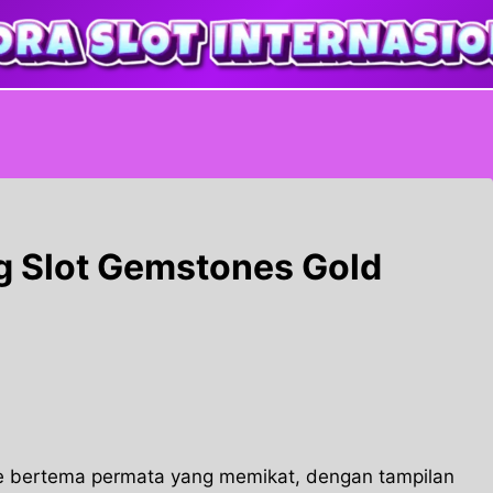
g Slot Gemstones Gold
e bertema permata yang memikat, dengan tampilan