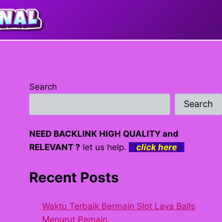
Search
Search
NEED BACKLINK HIGH QUALITY and
RELEVANT ?
let us help.
click here
Recent Posts
Waktu Terbaik Bermain Slot Lava Balls
Menurut Pemain