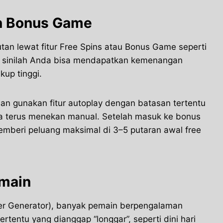
an Bonus Game
an lewat fitur Free Spins atau Bonus Game seperti
Di sinilah Anda bisa mendapatkan kemenangan
kup tinggi.
an gunakan fitur autoplay dengan batasan tertentu
npa terus menekan manual. Setelah masuk ke bonus
mberi peluang maksimal di 3–5 putaran awal free
rmain
r Generator), banyak pemain berpengalaman
ertentu yang dianggap “longgar”, seperti dini hari