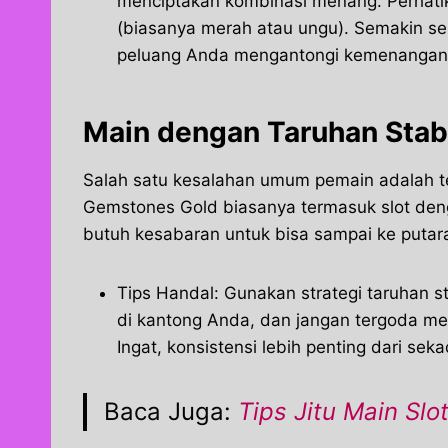
menciptakan kombinasi menang. Perhatik
(biasanya merah atau ungu). Semakin ser
peluang Anda mengantongi kemenangan 
Main dengan Taruhan Stabi
Salah satu kesalahan umum pemain adalah ter
Gemstones Gold biasanya termasuk slot denga
butuh kesabaran untuk bisa sampai ke puta
Tips Handal: Gunakan strategi taruhan s
di kantong Anda, dan jangan tergoda men
Ingat, konsistensi lebih penting dari se
Baca Juga:
Tips Jitu Main Slo