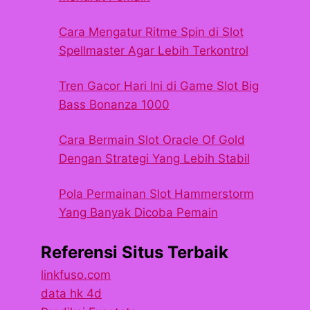
Cara Mengatur Ritme Spin di Slot
Spellmaster Agar Lebih Terkontrol
Tren Gacor Hari Ini di Game Slot Big
Bass Bonanza 1000
Cara Bermain Slot Oracle Of Gold
Dengan Strategi Yang Lebih Stabil
Pola Permainan Slot Hammerstorm
Yang Banyak Dicoba Pemain
Referensi Situs Terbaik
linkfuso.com
data hk 4d