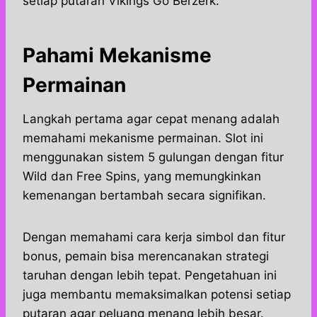
setiap putaran Vikings Go Berzerk.
Pahami Mekanisme
Permainan
Langkah pertama agar cepat menang adalah
memahami mekanisme permainan. Slot ini
menggunakan sistem 5 gulungan dengan fitur
Wild dan Free Spins, yang memungkinkan
kemenangan bertambah secara signifikan.
Dengan memahami cara kerja simbol dan fitur
bonus, pemain bisa merencanakan strategi
taruhan dengan lebih tepat. Pengetahuan ini
juga membantu memaksimalkan potensi setiap
putaran agar peluang menang lebih besar.