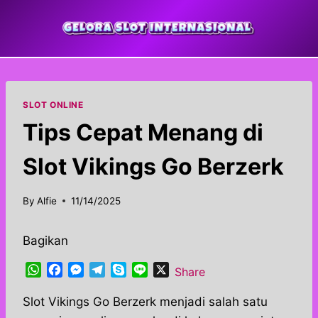
Skip
to
content
SLOT ONLINE
Tips Cepat Menang di
Slot Vikings Go Berzerk
By
Alfie
11/14/2025
Bagikan
W
F
M
T
S
L
X
Share
h
a
e
e
k
i
a
c
s
l
y
n
Slot Vikings Go Berzerk menjadi salah satu
t
e
s
e
p
e