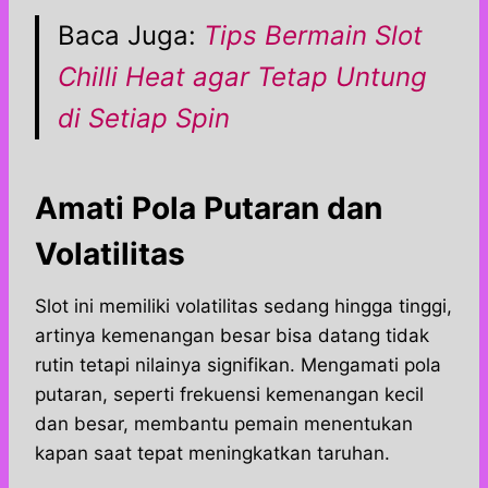
Baca Juga:
Tips Bermain Slot
Chilli Heat agar Tetap Untung
di Setiap Spin
Amati Pola Putaran dan
Volatilitas
Slot ini memiliki volatilitas sedang hingga tinggi,
artinya kemenangan besar bisa datang tidak
rutin tetapi nilainya signifikan. Mengamati pola
putaran, seperti frekuensi kemenangan kecil
dan besar, membantu pemain menentukan
kapan saat tepat meningkatkan taruhan.