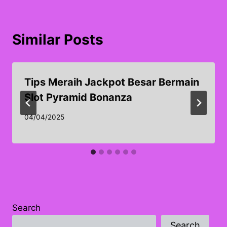
Similar Posts
Tips Meraih Jackpot Besar Bermain
Slot Pyramid Bonanza
04/04/2025
Search
Search