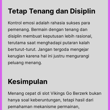
Tetap Tenang dan Disiplin
Kontrol emosi adalah rahasia sukses para
pemenang. Bermain dengan tenang dan
disiplin membuat keputusan lebih rasional,
terutama saat menghadapi putaran kalah
berturut-turut. Jangan tergoda mengejar
kerugian karena hal ini justru mengurangi
peluang menang.
Kesimpulan
Menang cepat di slot Vikings Go Berzerk bukan
hanya soal keberuntungan, tetapi hasil dari
pemahaman mekanisme permainan,