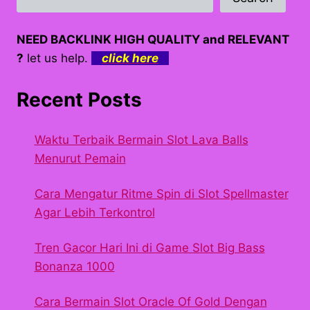
NEED BACKLINK HIGH QUALITY and RELEVANT
?
let us help.
click here
Recent Posts
Waktu Terbaik Bermain Slot Lava Balls
Menurut Pemain
Cara Mengatur Ritme Spin di Slot Spellmaster
Agar Lebih Terkontrol
Tren Gacor Hari Ini di Game Slot Big Bass
Bonanza 1000
Cara Bermain Slot Oracle Of Gold Dengan