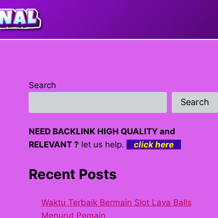
Search
Search
NEED BACKLINK HIGH QUALITY and
RELEVANT ?
let us help.
click here
Recent Posts
Waktu Terbaik Bermain Slot Lava Balls
Menurut Pemain