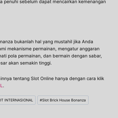
nda penuhi sebelum dapat mencairkan kemenangan
nanza bukanlah hal yang mustahil jika Anda
hami mekanisme permainan, mengatur anggaran
ti pola permainan, dan bermain dengan sabar,
ar akan semakin tinggi.
innya tentang Slot Online hanya dengan cara klik
AL
.
OT INTERNASIONAL
#
Slot Brick House Bonanza