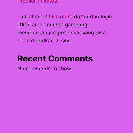
Prediksi Fusototo
Link alternatif
Fusototo
daftar dan login
100% aman mudah gampang
memberikan jackpot besar yang bisa
anda dapatkan di sini.
Recent Comments
No comments to show.