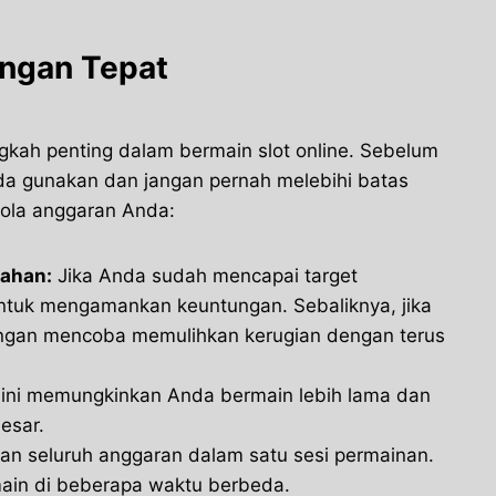
ngan Tepat
gkah penting dalam bermain slot online. Sebelum
da gunakan dan jangan pernah melebihi batas
lola anggaran Anda:
ahan:
Jika Anda sudah mencapai target
ntuk mengamankan keuntungan. Sebaliknya, jika
ngan mencoba memulihkan kerugian dengan terus
 ini memungkinkan Anda bermain lebih lama dan
esar.
n seluruh anggaran dalam satu sesi permainan.
ain di beberapa waktu berbeda.