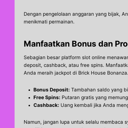
Dengan pengelolaan anggaran yang bijak, An
menikmati permainan.
Manfaatkan Bonus dan Pr
Sebagian besar platform slot online menawa
deposit, cashback, atau free spins. Manfaat
Anda meraih jackpot di Brick House Bonanza.
Bonus Deposit:
Tambahan saldo yang bi
Free Spins:
Putaran gratis yang memung
Cashback:
Uang kembali jika Anda meng
Namun, jangan lupa untuk selalu membaca s