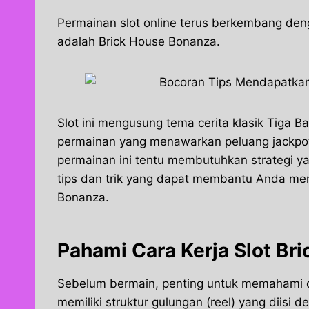
h
a
e
e
k
i
a
c
s
l
y
n
Permainan slot online terus berkembang deng
t
e
s
e
p
e
adalah Brick House Bonanza.
s
b
e
g
e
A
o
n
r
p
o
g
a
p
k
e
m
r
Slot ini mengusung tema cerita klasik Tiga B
permainan yang menawarkan peluang jackpo
permainan ini tentu membutuhkan strategi y
tips dan trik yang dapat membantu Anda mer
Bonanza.
Pahami Cara Kerja Slot Br
Sebelum bermain, penting untuk memahami ca
memiliki struktur gulungan (reel) yang diisi d