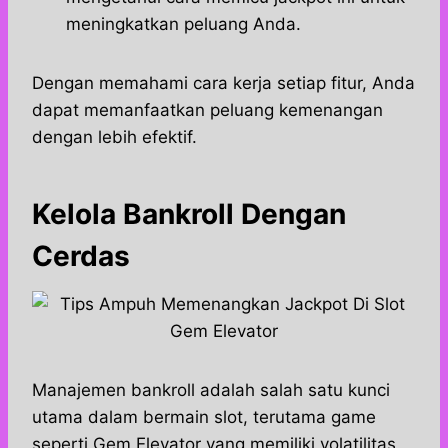
meningkatkan peluang Anda.
Dengan memahami cara kerja setiap fitur, Anda
dapat memanfaatkan peluang kemenangan
dengan lebih efektif.
Kelola Bankroll Dengan
Cerdas
Manajemen bankroll adalah salah satu kunci
utama dalam bermain slot, terutama game
seperti Gem Elevator yang memiliki volatilitas