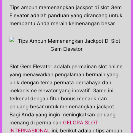
h
a
e
e
k
i
a
c
s
l
y
n
Tips ampuh memenangkan jackpot di slot Gem
t
e
s
e
p
e
Elevator adalah panduan yang dirancang untuk
s
b
e
g
e
membantu Anda meraih kemenangan besar.
A
o
n
r
p
o
g
a
p
k
e
m
r
Slot Gem Elevator adalah permainan slot online
yang menawarkan pengalaman bermain yang
unik dengan tema permata bercahaya dan
mekanisme elevator yang inovatif. Game ini
terkenal dengan fitur bonus menarik dan
peluang besar untuk memenangkan jackpot.
Bagi Anda yang ingin meningkatkan peluang
menang di permainan
GELORA SLOT
INTERNASIONAL
ini, berikut adalah tips ampuh