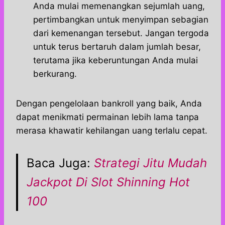
Anda mulai memenangkan sejumlah uang,
pertimbangkan untuk menyimpan sebagian
dari kemenangan tersebut. Jangan tergoda
untuk terus bertaruh dalam jumlah besar,
terutama jika keberuntungan Anda mulai
berkurang.
Dengan pengelolaan bankroll yang baik, Anda
dapat menikmati permainan lebih lama tanpa
merasa khawatir kehilangan uang terlalu cepat.
Baca Juga:
Strategi Jitu Mudah
Jackpot Di Slot Shinning Hot
100