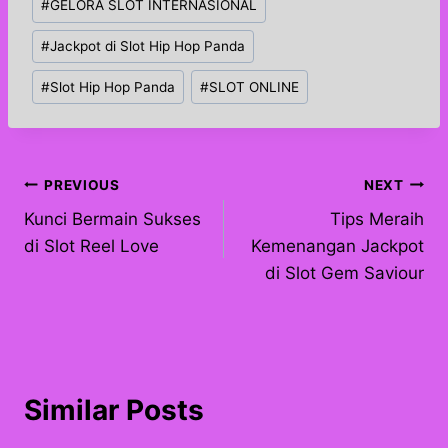
#
GELORA SLOT INTERNASIONAL
#
Jackpot di Slot Hip Hop Panda
#
Slot Hip Hop Panda
#
SLOT ONLINE
Post
PREVIOUS
NEXT
Kunci Bermain Sukses
Tips Meraih
navigation
di Slot Reel Love
Kemenangan Jackpot
di Slot Gem Saviour
Similar Posts