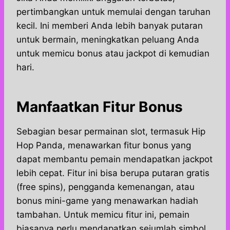
pertimbangkan untuk memulai dengan taruhan
kecil. Ini memberi Anda lebih banyak putaran
untuk bermain, meningkatkan peluang Anda
untuk memicu bonus atau jackpot di kemudian
hari.
Manfaatkan Fitur Bonus
Sebagian besar permainan slot, termasuk Hip
Hop Panda, menawarkan fitur bonus yang
dapat membantu pemain mendapatkan jackpot
lebih cepat. Fitur ini bisa berupa putaran gratis
(free spins), pengganda kemenangan, atau
bonus mini-game yang menawarkan hadiah
tambahan. Untuk memicu fitur ini, pemain
biasanya perlu mendapatkan sejumlah simbol