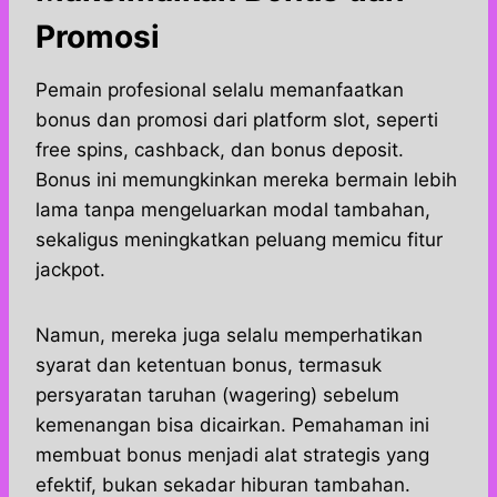
Promosi
Pemain profesional selalu memanfaatkan
bonus dan promosi dari platform slot, seperti
free spins, cashback, dan bonus deposit.
Bonus ini memungkinkan mereka bermain lebih
lama tanpa mengeluarkan modal tambahan,
sekaligus meningkatkan peluang memicu fitur
jackpot.
Namun, mereka juga selalu memperhatikan
syarat dan ketentuan bonus, termasuk
persyaratan taruhan (wagering) sebelum
kemenangan bisa dicairkan. Pemahaman ini
membuat bonus menjadi alat strategis yang
efektif, bukan sekadar hiburan tambahan.