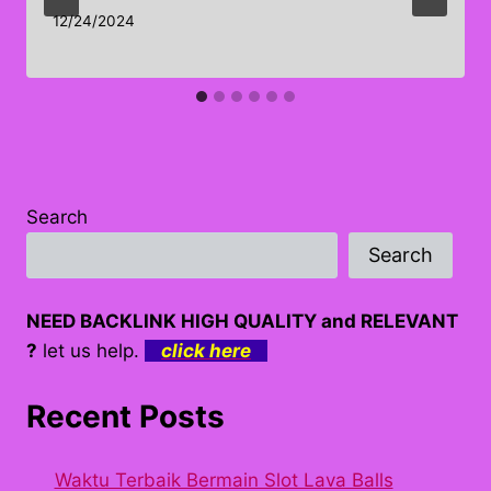
12/24/2024
Search
Search
NEED BACKLINK HIGH QUALITY and RELEVANT
?
let us help.
click here
Recent Posts
Waktu Terbaik Bermain Slot Lava Balls