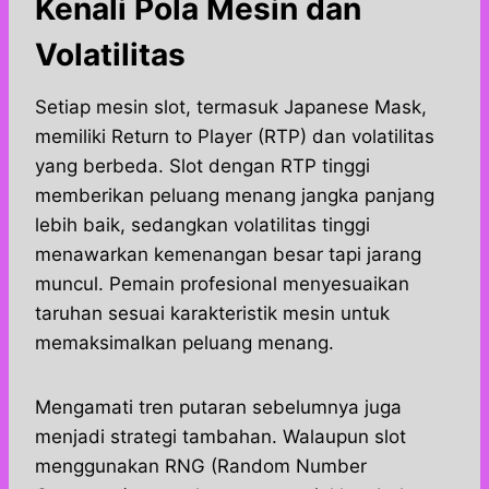
Kenali Pola Mesin dan
Volatilitas
Setiap mesin slot, termasuk Japanese Mask,
memiliki Return to Player (RTP) dan volatilitas
yang berbeda. Slot dengan RTP tinggi
memberikan peluang menang jangka panjang
lebih baik, sedangkan volatilitas tinggi
menawarkan kemenangan besar tapi jarang
muncul. Pemain profesional menyesuaikan
taruhan sesuai karakteristik mesin untuk
memaksimalkan peluang menang.
Mengamati tren putaran sebelumnya juga
menjadi strategi tambahan. Walaupun slot
menggunakan RNG (Random Number