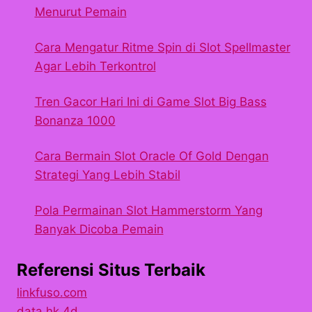
Menurut Pemain
Cara Mengatur Ritme Spin di Slot Spellmaster
Agar Lebih Terkontrol
Tren Gacor Hari Ini di Game Slot Big Bass
Bonanza 1000
Cara Bermain Slot Oracle Of Gold Dengan
Strategi Yang Lebih Stabil
Pola Permainan Slot Hammerstorm Yang
Banyak Dicoba Pemain
Referensi Situs Terbaik
linkfuso.com
data hk 4d