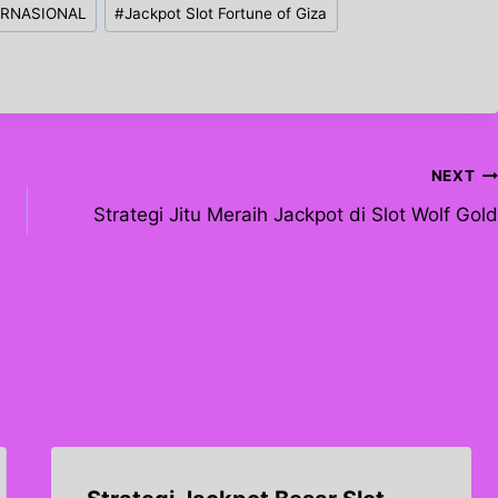
ERNASIONAL
#
Jackpot Slot Fortune of Giza
NEXT
Strategi Jitu Meraih Jackpot di Slot Wolf Gold