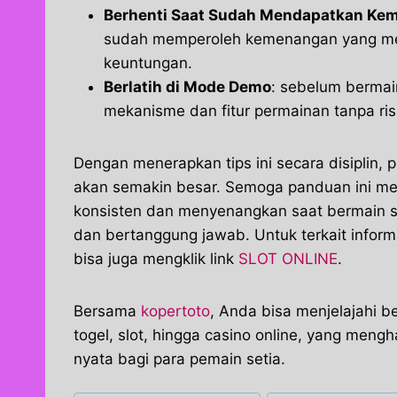
Berhenti Saat Sudah Mendapatkan Ke
sudah memperoleh kemenangan yang me
keuntungan.
Berlatih di Mode Demo
: sebelum berma
mekanisme dan fitur permainan tanpa ris
Dengan menerapkan tips ini secara disiplin, 
akan semakin besar. Semoga panduan ini m
konsisten dan menyenangkan saat bermain slo
dan bertanggung jawab. Untuk terkait inform
bisa juga mengklik link
SLOT ONLINE
.
Bersama
kopertoto
, Anda bisa menjelajahi b
togel, slot, hingga casino online, yang meng
nyata bagi para pemain setia.