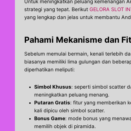
Untuk meningkatkan peluang kemenangan A
strategi yang tepat. Berikut
GELORA SLOT I
yang lengkap dan jelas untuk membantu Anda
Pahami Mekanisme dan Fitu
Sebelum memulai bermain, kenali terlebih dahu
biasanya memiliki lima gulungan dan beberap
diperhatikan meliputi:
Simbol Khusus
: seperti simbol scatter
meningkatkan peluang menang.
Putaran Gratis
: fitur yang memberikan 
kali dipicu oleh simbol scatter.
Bonus Game
: mode bonus yang menawa
memilih objek di piramida.