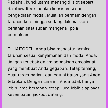
Padahal, kunci utama menang di slot seperti
Rainbow Reels adalah konsistensi dan
pengelolaan modal. Mulailah bermain dengan
taruhan kecil hingga sedang, lalu naikkan
perlahan saat sudah mengenali pola
permainan.
Di HAITOGEL, Anda bisa mengatur nominal
taruhan sesuai kenyamanan dan modal Anda.
Jangan terjebak dalam permainan emosional
yang membuat Anda gegabah. Tetap tenang,
buat target harian, dan patuhi batas yang Anda
tetapkan. Dengan cara ini, Anda tidak hanya
lebih lama bertahan, tetapi juga lebih siap saat
kesempatan jackpot datang.