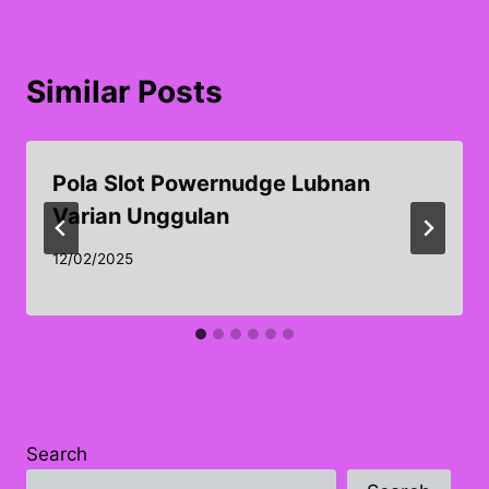
Similar Posts
Pola Slot Powernudge Lubnan
Varian Unggulan
12/02/2025
Search