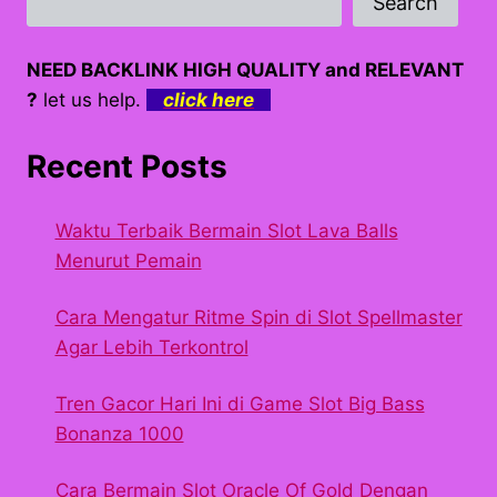
Search
NEED BACKLINK HIGH QUALITY and RELEVANT
?
let us help.
click here
Recent Posts
Waktu Terbaik Bermain Slot Lava Balls
Menurut Pemain
Cara Mengatur Ritme Spin di Slot Spellmaster
Agar Lebih Terkontrol
Tren Gacor Hari Ini di Game Slot Big Bass
Bonanza 1000
Cara Bermain Slot Oracle Of Gold Dengan