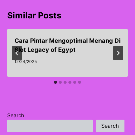
Similar Posts
Cara Pintar Mengoptimal Menang Di
Slot Legacy of Egypt
12/24/2025
Search
Search