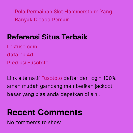
Pola Permainan Slot Hammerstorm Yang
Banyak Dicoba Pemain
Referensi Situs Terbaik
linkfuso.com
data hk 4d
Prediksi Fusototo
Link alternatif
Fusototo
daftar dan login 100%
aman mudah gampang memberikan jackpot
besar yang bisa anda dapatkan di sini.
Recent Comments
No comments to show.