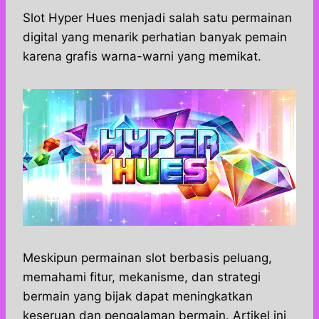
h
a
e
e
k
i
a
c
s
l
y
n
Slot Hyper Hues menjadi salah satu permainan
t
e
s
e
p
e
digital yang menarik perhatian banyak pemain
s
b
e
g
e
karena grafis warna-warni yang memikat.
A
o
n
r
p
o
g
a
p
k
e
m
r
Meskipun permainan slot berbasis peluang,
memahami fitur, mekanisme, dan strategi
bermain yang bijak dapat meningkatkan
keseruan dan pengalaman bermain. Artikel ini