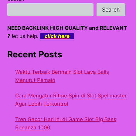
Search
NEED BACKLINK HIGH QUALITY and RELEVANT
?
let us help.
click here
Recent Posts
Waktu Terbaik Bermain Slot Lava Balls
Menurut Pemain
Cara Mengatur Ritme Spin di Slot Spellmaster
Agar Lebih Terkontrol
Tren Gacor Hari Ini di Game Slot Big Bass
Bonanza 1000