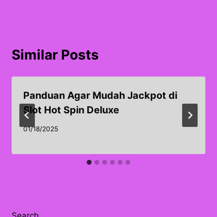
Similar Posts
Panduan Agar Mudah Jackpot di
Slot Hot Spin Deluxe
01/18/2025
Search