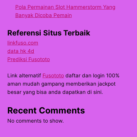
Pola Permainan Slot Hammerstorm Yang
Banyak Dicoba Pemain
Referensi Situs Terbaik
linkfuso.com
data hk 4d
Prediksi Fusototo
Link alternatif
Fusototo
daftar dan login 100%
aman mudah gampang memberikan jackpot
besar yang bisa anda dapatkan di sini.
Recent Comments
No comments to show.