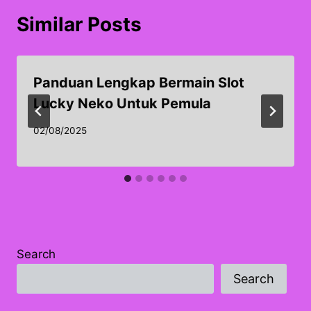
Similar Posts
Panduan Lengkap Bermain Slot
Lucky Neko Untuk Pemula
02/08/2025
Search
Search