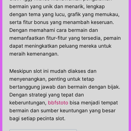
bermain yang unik dan menarik, lengkap
dengan tema yang lucu, grafik yang memukau,
serta fitur bonus yang menambah keseruan.
Dengan memahami cara bermain dan
memanfaatkan fitur-fitur yang tersedia, pemain
dapat meningkatkan peluang mereka untuk
meraih kemenangan.
Meskipun slot ini mudah diakses dan
menyenangkan, penting untuk tetap
bertanggung jawab dan bermain dengan bijak. ​
Dengan strategi yang tepat dan
keberuntungan,
bbfstoto
bisa menjadi tempat
bermain dan sumber keuntungan yang besar
bagi setiap pecinta slot.​
Post