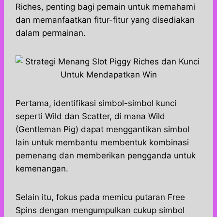
Riches, penting bagi pemain untuk memahami
dan memanfaatkan fitur-fitur yang disediakan
dalam permainan.​
Pertama, identifikasi simbol-simbol kunci
seperti Wild dan Scatter, di mana Wild
(Gentleman Pig) dapat menggantikan simbol
lain untuk membantu membentuk kombinasi
pemenang dan memberikan pengganda untuk
kemenangan.
Selain itu, fokus pada memicu putaran Free
Spins dengan mengumpulkan cukup simbol