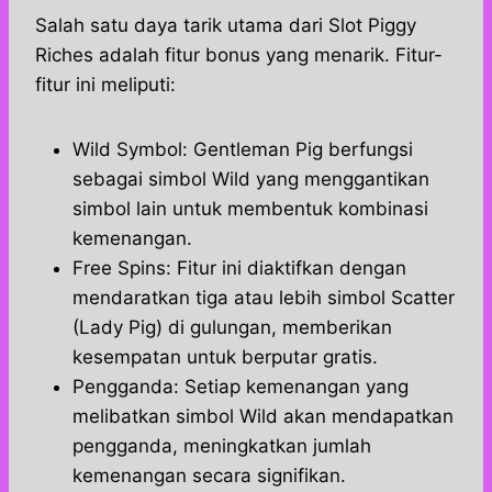
Salah satu daya tarik utama dari Slot Piggy
Riches adalah fitur bonus yang menarik. Fitur-
fitur ini meliputi:
Wild Symbol: Gentleman Pig berfungsi
sebagai simbol Wild yang menggantikan
simbol lain untuk membentuk kombinasi
kemenangan.
Free Spins: Fitur ini diaktifkan dengan
mendaratkan tiga atau lebih simbol Scatter
(Lady Pig) di gulungan, memberikan
kesempatan untuk berputar gratis.
Pengganda: Setiap kemenangan yang
melibatkan simbol Wild akan mendapatkan
pengganda, meningkatkan jumlah
kemenangan secara signifikan.