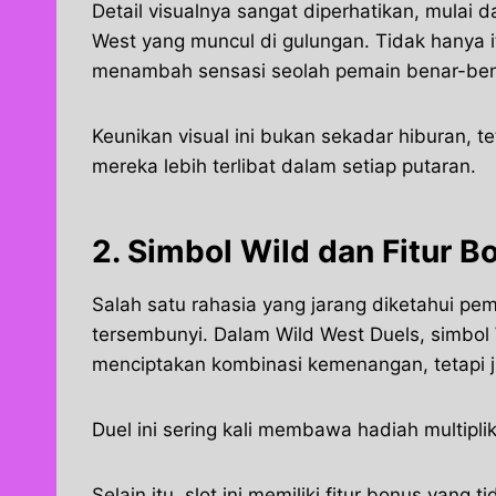
Detail visualnya sangat diperhatikan, mulai d
West yang muncul di gulungan. Tidak hanya 
menambah sensasi seolah pemain benar-bena
Keunikan visual ini bukan sekadar hiburan, 
mereka lebih terlibat dalam setiap putaran.
2. Simbol Wild dan Fitur 
Salah satu rahasia yang jarang diketahui pem
tersembunyi. Dalam Wild West Duels, simbol 
menciptakan kombinasi kemenangan, tetapi j
Duel ini sering kali membawa hadiah multipli
Selain itu, slot ini memiliki fitur bonus yan