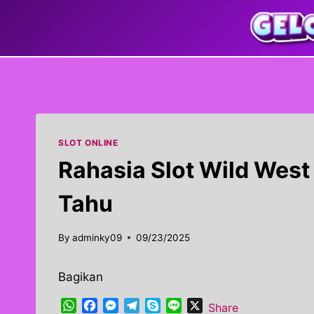
Skip
to
content
SLOT ONLINE
Rahasia Slot Wild Wes
Tahu
By
adminky09
09/23/2025
Bagikan
W
F
M
T
S
L
X
Share