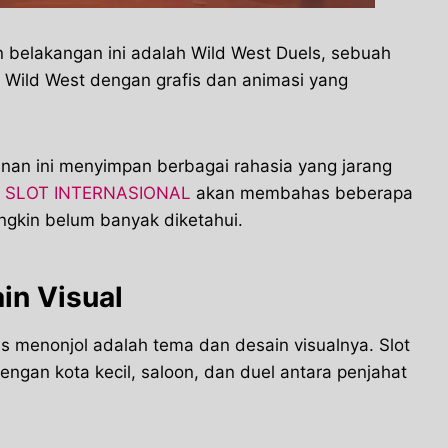
n belakangan ini adalah Wild West Duels, sebuah
Wild West dengan grafis dan animasi yang
inan ini menyimpan berbagai rahasia yang jarang
 SLOT INTERNASIONAL
akan membahas beberapa
ngkin belum banyak diketahui.
in Visual
s menonjol adalah tema dan desain visualnya. Slot
ngan kota kecil, saloon, dan duel antara penjahat