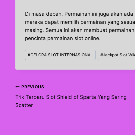
Di masa depan. Permainan ini juga akan ada 
mereka dapat memilih permainan yang sesua
masing. Semua ini akan membuat permaina
pencinta permainan slot online.
Post
#
GELORA SLOT INTERNASIONAL
#
Jackpot Slot Wi
Tags:
Post
PREVIOUS
Trik Terbaru Slot Shield of Sparta Yang Sering
navigation
Scatter