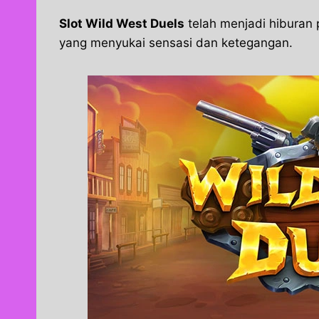
h
a
e
e
k
i
a
c
s
l
y
n
Slot Wild West Duels
telah menjadi hiburan 
t
e
s
e
p
e
yang menyukai sensasi dan ketegangan.
s
b
e
g
e
A
o
n
r
p
o
g
a
p
k
e
m
r