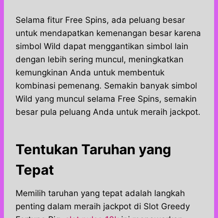
Selama fitur Free Spins, ada peluang besar
untuk mendapatkan kemenangan besar karena
simbol Wild dapat menggantikan simbol lain
dengan lebih sering muncul, meningkatkan
kemungkinan Anda untuk membentuk
kombinasi pemenang. Semakin banyak simbol
Wild yang muncul selama Free Spins, semakin
besar pula peluang Anda untuk meraih jackpot.
Tentukan Taruhan yang
Tepat
Memilih taruhan yang tepat adalah langkah
penting dalam meraih jackpot di Slot Greedy