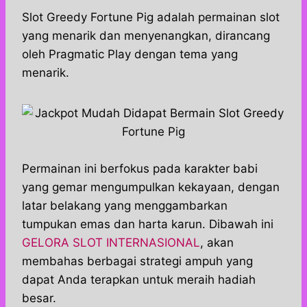
h
a
e
e
k
i
a
c
s
l
y
n
Slot Greedy Fortune Pig adalah permainan slot
t
e
s
e
p
e
yang menarik dan menyenangkan, dirancang
s
b
e
g
e
oleh Pragmatic Play dengan tema yang
A
o
n
r
menarik.
p
o
g
a
p
k
e
m
r
Permainan ini berfokus pada karakter babi
yang gemar mengumpulkan kekayaan, dengan
latar belakang yang menggambarkan
tumpukan emas dan harta karun. Dibawah ini
GELORA SLOT INTERNASIONAL
, akan
membahas berbagai strategi ampuh yang
dapat Anda terapkan untuk meraih hadiah
besar.