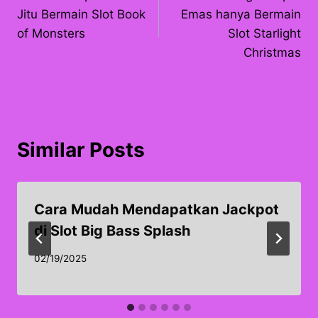
navigation
Jitu Bermain Slot Book
Emas hanya Bermain
of Monsters
Slot Starlight
Christmas
Similar Posts
Cara Mudah Mendapatkan Jackpot
di Slot Big Bass Splash
02/19/2025