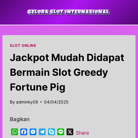
Skip
to
content
SLOT ONLINE
Jackpot Mudah Didapat
Bermain Slot Greedy
Fortune Pig
By
adminky09
04/04/2025
Bagikan
W
F
M
T
S
L
X
Share