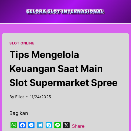
Skip
to
content
SLOT ONLINE
Tips Mengelola
Keuangan Saat Main
Slot Supermarket Spree
By
Elliot
11/24/2025
Bagikan
W
F
M
T
S
L
X
Share