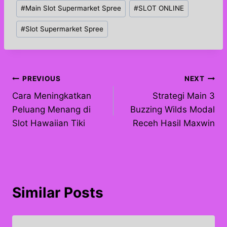
#
Main Slot Supermarket Spree
#
SLOT ONLINE
#
Slot Supermarket Spree
Post
PREVIOUS
NEXT
Cara Meningkatkan
Strategi Main 3
navigation
Peluang Menang di
Buzzing Wilds Modal
Slot Hawaiian Tiki
Receh Hasil Maxwin
Similar Posts