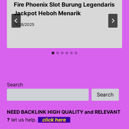
Fire Phoenix Slot Burung Legendaris
Jackpot Heboh Menarik
11/28/2025
Search
Search
NEED BACKLINK HIGH QUALITY and RELEVANT
?
let us help.
click here