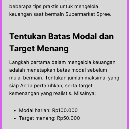
beberapa tips praktis untuk mengelola
keuangan saat bermain Supermarket Spree.
Tentukan Batas Modal dan
Target Menang
Langkah pertama dalam mengelola keuangan
adalah menetapkan batas modal sebelum
mulai bermain. Tentukan jumlah maksimal yang
siap Anda pertaruhkan, serta target
kemenangan yang realistis. Misalnya:
Modal harian: Rp100.000
Target menang: Rp50.000