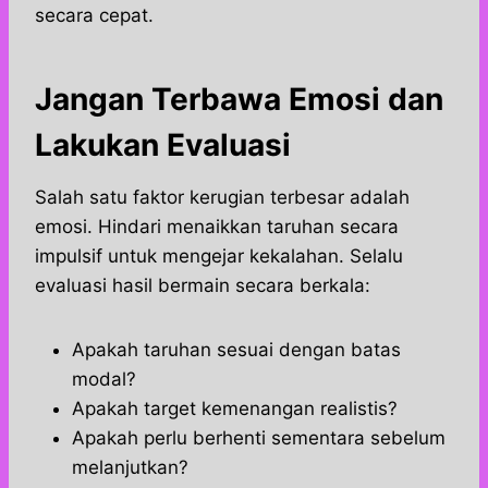
secara cepat.
Jangan Terbawa Emosi dan
Lakukan Evaluasi
Salah satu faktor kerugian terbesar adalah
emosi. Hindari menaikkan taruhan secara
impulsif untuk mengejar kekalahan. Selalu
evaluasi hasil bermain secara berkala:
Apakah taruhan sesuai dengan batas
modal?
Apakah target kemenangan realistis?
Apakah perlu berhenti sementara sebelum
melanjutkan?