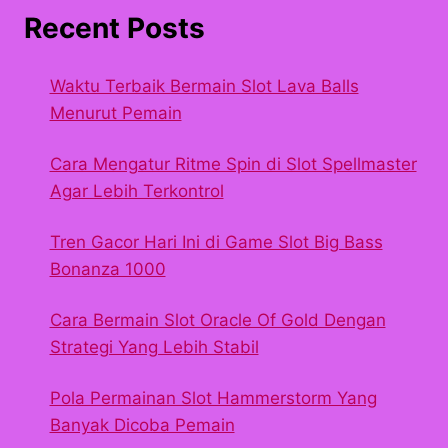
Recent Posts
Waktu Terbaik Bermain Slot Lava Balls
Menurut Pemain
Cara Mengatur Ritme Spin di Slot Spellmaster
Agar Lebih Terkontrol
Tren Gacor Hari Ini di Game Slot Big Bass
Bonanza 1000
Cara Bermain Slot Oracle Of Gold Dengan
Strategi Yang Lebih Stabil
Pola Permainan Slot Hammerstorm Yang
Banyak Dicoba Pemain