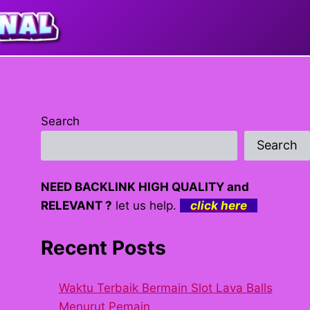
Search
Search
NEED BACKLINK HIGH QUALITY and
RELEVANT ?
let us help.
click here
Recent Posts
Waktu Terbaik Bermain Slot Lava Balls
Menurut Pemain