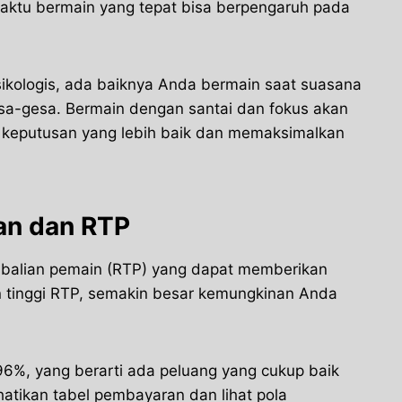
ktu bermain yang tepat bisa berpengaruh pada
psikologis, ada baiknya Anda bermain saat suasana
esa-gesa. Bermain dengan santai dan fokus akan
keputusan yang lebih baik dan memaksimalkan
an dan RTP
mbalian pemain (RTP) yang dapat memberikan
 tinggi RTP, semakin besar kemungkinan Anda
 96%, yang berarti ada peluang yang cukup baik
tikan tabel pembayaran dan lihat pola