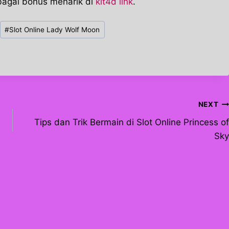
agai bonus menarik di
kit4d link
.
#
Slot Online Lady Wolf Moon
NEXT
Tips dan Trik Bermain di Slot Online Princess of
Sky