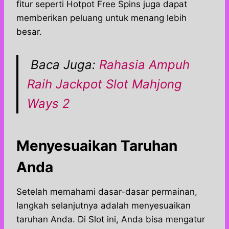
fitur seperti Hotpot Free Spins juga dapat
memberikan peluang untuk menang lebih
besar.
Baca Juga:
Rahasia Ampuh
Raih Jackpot Slot Mahjong
Ways 2
Menyesuaikan Taruhan
Anda
Setelah memahami dasar-dasar permainan,
langkah selanjutnya adalah menyesuaikan
taruhan Anda. Di Slot ini, Anda bisa mengatur