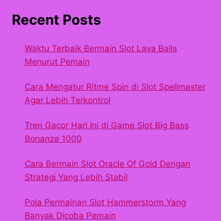
Recent Posts
Waktu Terbaik Bermain Slot Lava Balls
Menurut Pemain
Cara Mengatur Ritme Spin di Slot Spellmaster
Agar Lebih Terkontrol
Tren Gacor Hari Ini di Game Slot Big Bass
Bonanza 1000
Cara Bermain Slot Oracle Of Gold Dengan
Strategi Yang Lebih Stabil
Pola Permainan Slot Hammerstorm Yang
Banyak Dicoba Pemain