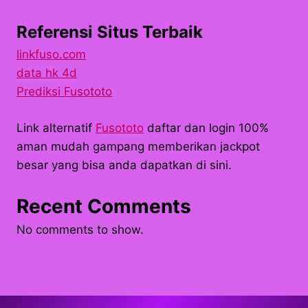
Referensi Situs Terbaik
linkfuso.com
data hk 4d
Prediksi Fusototo
Link alternatif
Fusototo
daftar dan login 100%
aman mudah gampang memberikan jackpot
besar yang bisa anda dapatkan di sini.
Recent Comments
No comments to show.