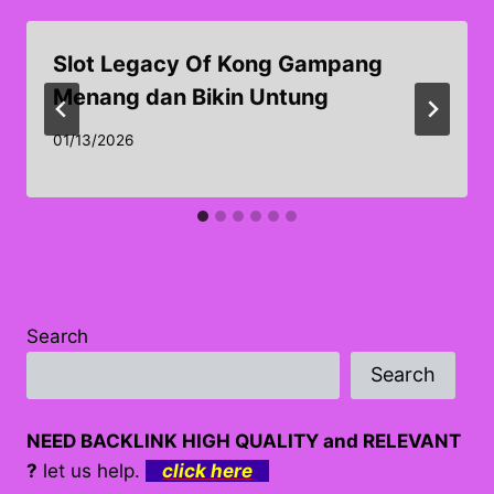
Slot Legacy Of Kong Gampang
Menang dan Bikin Untung
01/13/2026
Search
Search
NEED BACKLINK HIGH QUALITY and RELEVANT
?
let us help.
click here