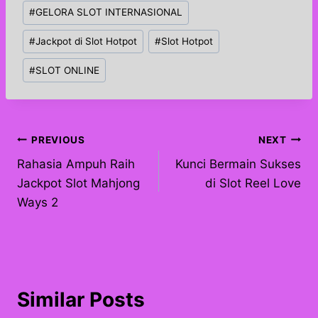
#
GELORA SLOT INTERNASIONAL
#
Jackpot di Slot Hotpot
#
Slot Hotpot
#
SLOT ONLINE
Post
PREVIOUS
NEXT
Rahasia Ampuh Raih
Kunci Bermain Sukses
navigation
Jackpot Slot Mahjong
di Slot Reel Love
Ways 2
Similar Posts