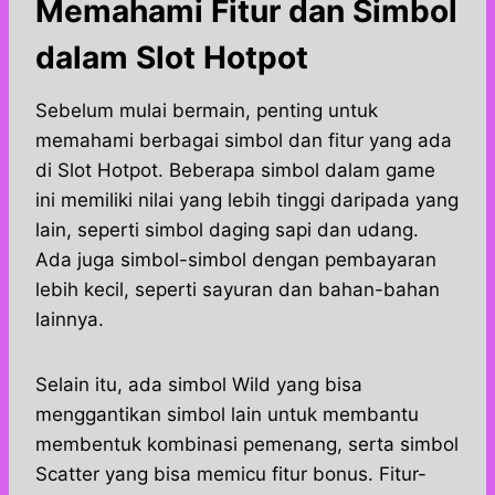
Memahami Fitur dan Simbol
dalam Slot Hotpot
Sebelum mulai bermain, penting untuk
memahami berbagai simbol dan fitur yang ada
di Slot Hotpot. Beberapa simbol dalam game
ini memiliki nilai yang lebih tinggi daripada yang
lain, seperti simbol daging sapi dan udang.
Ada juga simbol-simbol dengan pembayaran
lebih kecil, seperti sayuran dan bahan-bahan
lainnya.
Selain itu, ada simbol Wild yang bisa
menggantikan simbol lain untuk membantu
membentuk kombinasi pemenang, serta simbol
Scatter yang bisa memicu fitur bonus. Fitur-