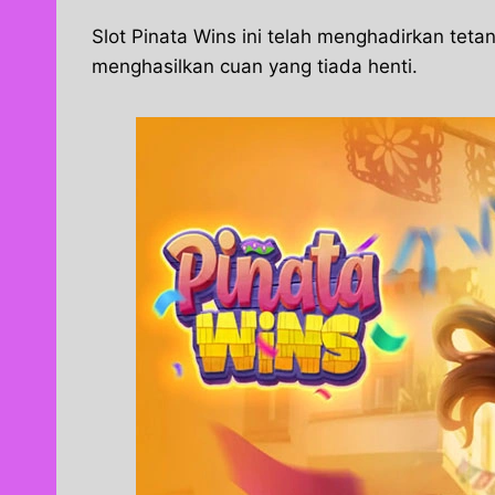
h
a
e
e
k
i
a
c
s
l
y
n
Slot Pinata Wins ini telah menghadirkan te
t
e
s
e
p
e
menghasilkan cuan yang tiada henti.
s
b
e
g
e
A
o
n
r
p
o
g
a
p
k
e
m
r