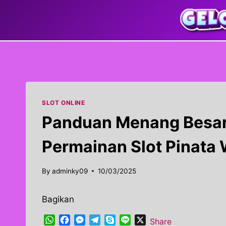
Skip
to
content
SLOT ONLINE
Panduan Menang Besar
Permainan Slot Pinata
By
adminky09
10/03/2025
Bagikan
W
F
M
T
S
L
X
Share