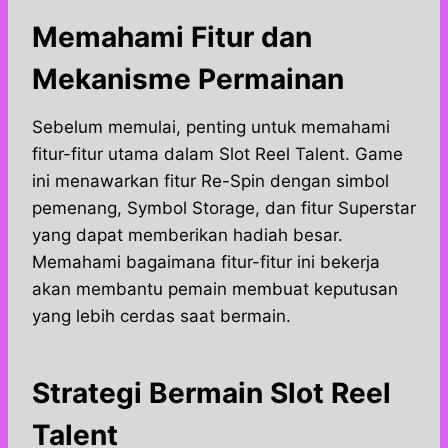
Memahami Fitur dan
Mekanisme Permainan
Sebelum memulai, penting untuk memahami
fitur-fitur utama dalam Slot Reel Talent. Game
ini menawarkan fitur Re-Spin dengan simbol
pemenang, Symbol Storage, dan fitur Superstar
yang dapat memberikan hadiah besar.
Memahami bagaimana fitur-fitur ini bekerja
akan membantu pemain membuat keputusan
yang lebih cerdas saat bermain.
Strategi Bermain Slot Reel
Talent