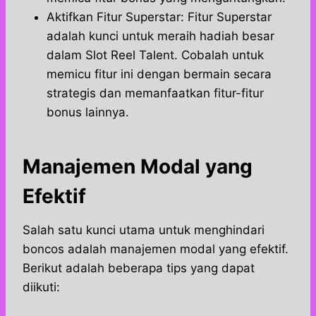
Aktifkan Fitur Superstar: Fitur Superstar
adalah kunci untuk meraih hadiah besar
dalam Slot Reel Talent. Cobalah untuk
memicu fitur ini dengan bermain secara
strategis dan memanfaatkan fitur-fitur
bonus lainnya.
Manajemen Modal yang
Efektif
Salah satu kunci utama untuk menghindari
boncos adalah manajemen modal yang efektif.
Berikut adalah beberapa tips yang dapat
diikuti: