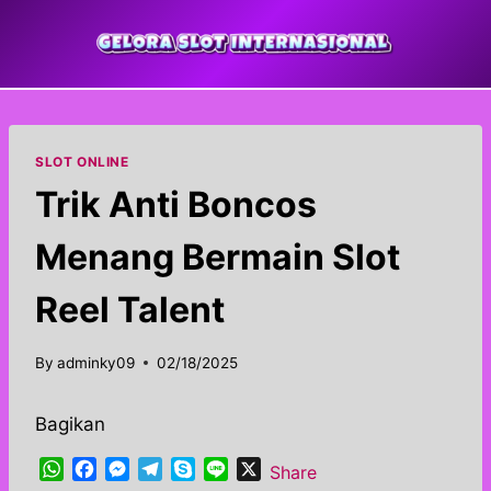
Skip
to
content
SLOT ONLINE
Trik Anti Boncos
Menang Bermain Slot
Reel Talent
By
adminky09
02/18/2025
Bagikan
W
F
M
T
S
L
X
Share