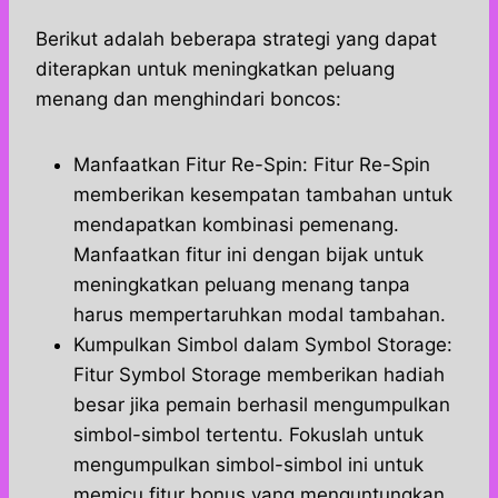
Berikut adalah beberapa strategi yang dapat
diterapkan untuk meningkatkan peluang
menang dan menghindari boncos:
Manfaatkan Fitur Re-Spin: Fitur Re-Spin
memberikan kesempatan tambahan untuk
mendapatkan kombinasi pemenang.
Manfaatkan fitur ini dengan bijak untuk
meningkatkan peluang menang tanpa
harus mempertaruhkan modal tambahan.
Kumpulkan Simbol dalam Symbol Storage:
Fitur Symbol Storage memberikan hadiah
besar jika pemain berhasil mengumpulkan
simbol-simbol tertentu. Fokuslah untuk
mengumpulkan simbol-simbol ini untuk
memicu fitur bonus yang menguntungkan.