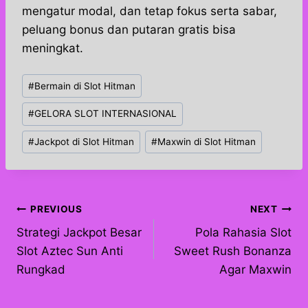
mengatur modal, dan tetap fokus serta sabar,
peluang bonus dan putaran gratis bisa
meningkat.
Post
#
Bermain di Slot Hitman
Tags:
#
GELORA SLOT INTERNASIONAL
#
Jackpot di Slot Hitman
#
Maxwin di Slot Hitman
Post
PREVIOUS
NEXT
Strategi Jackpot Besar
Pola Rahasia Slot
navigation
Slot Aztec Sun Anti
Sweet Rush Bonanza
Rungkad
Agar Maxwin