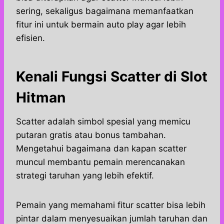
sering, sekaligus bagaimana memanfaatkan
fitur ini untuk bermain auto play agar lebih
efisien.
Kenali Fungsi Scatter di Slot
Hitman
Scatter adalah simbol spesial yang memicu
putaran gratis atau bonus tambahan.
Mengetahui bagaimana dan kapan scatter
muncul membantu pemain merencanakan
strategi taruhan yang lebih efektif.
Pemain yang memahami fitur scatter bisa lebih
pintar dalam menyesuaikan jumlah taruhan dan