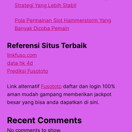
Strategi Yang Lebih Stabil
Pola Permainan Slot Hammerstorm Yang
Banyak Dicoba Pemain
Referensi Situs Terbaik
linkfuso.com
data hk 4d
Prediksi Fusototo
Link alternatif
Fusototo
daftar dan login 100%
aman mudah gampang memberikan jackpot
besar yang bisa anda dapatkan di sini.
Recent Comments
No comments to show.