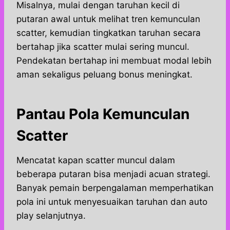
Misalnya, mulai dengan taruhan kecil di
putaran awal untuk melihat tren kemunculan
scatter, kemudian tingkatkan taruhan secara
bertahap jika scatter mulai sering muncul.
Pendekatan bertahap ini membuat modal lebih
aman sekaligus peluang bonus meningkat.
Pantau Pola Kemunculan
Scatter
Mencatat kapan scatter muncul dalam
beberapa putaran bisa menjadi acuan strategi.
Banyak pemain berpengalaman memperhatikan
pola ini untuk menyesuaikan taruhan dan auto
play selanjutnya.