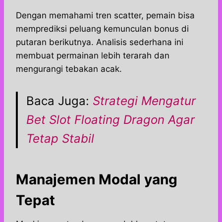
Dengan memahami tren scatter, pemain bisa
memprediksi peluang kemunculan bonus di
putaran berikutnya. Analisis sederhana ini
membuat permainan lebih terarah dan
mengurangi tebakan acak.
Baca Juga:
Strategi Mengatur
Bet Slot Floating Dragon Agar
Tetap Stabil
Manajemen Modal yang
Tepat