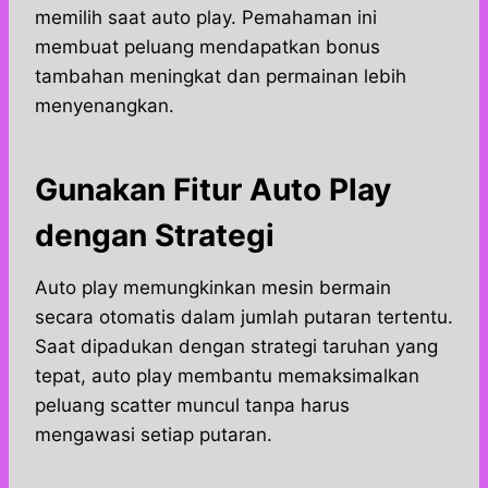
memilih saat auto play. Pemahaman ini
membuat peluang mendapatkan bonus
tambahan meningkat dan permainan lebih
menyenangkan.
Gunakan Fitur Auto Play
dengan Strategi
Auto play memungkinkan mesin bermain
secara otomatis dalam jumlah putaran tertentu.
Saat dipadukan dengan strategi taruhan yang
tepat, auto play membantu memaksimalkan
peluang scatter muncul tanpa harus
mengawasi setiap putaran.