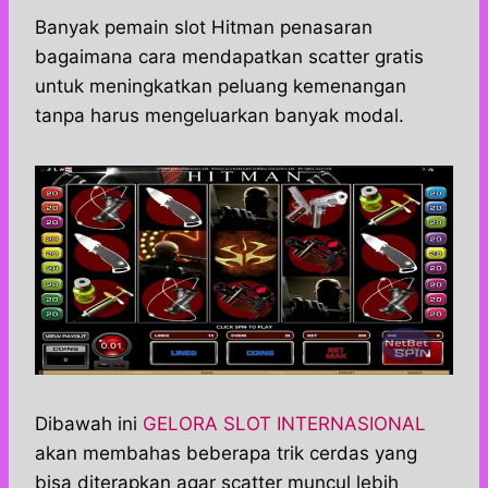
h
a
e
e
k
i
a
c
s
l
y
n
Banyak pemain slot Hitman penasaran
t
e
s
e
p
e
bagaimana cara mendapatkan scatter gratis
s
b
e
g
e
untuk meningkatkan peluang kemenangan
A
o
n
r
tanpa harus mengeluarkan banyak modal.
p
o
g
a
p
k
e
m
r
Dibawah ini
GELORA SLOT INTERNASIONAL
akan membahas beberapa trik cerdas yang
bisa diterapkan agar scatter muncul lebih