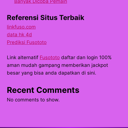
Banyak Dicoba Pemain
Referensi Situs Terbaik
linkfuso.com
data hk 4d
Prediksi Fusototo
Link alternatif
Fusototo
daftar dan login 100%
aman mudah gampang memberikan jackpot
besar yang bisa anda dapatkan di sini.
Recent Comments
No comments to show.