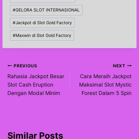
Tags:
#
GELORA SLOT INTERNASIONAL
#
Jackpot di Slot Gold Factory
#
Maxwin di Slot Gold Factory
Post
PREVIOUS
NEXT
Rahasia Jackpot Besar
Cara Meraih Jackpot
navigation
Slot Cash Eruption
Maksimal Slot Mystic
Dengan Modal Minim
Forest Dalam 5 Spin
Similar Posts