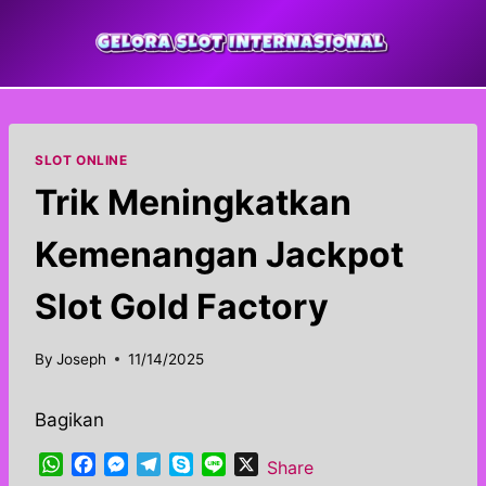
Skip
to
content
SLOT ONLINE
Trik Meningkatkan
Kemenangan Jackpot
Slot Gold Factory
By
Joseph
11/14/2025
Bagikan
W
F
M
T
S
L
X
Share