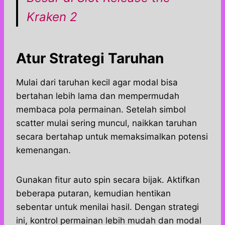
Kraken 2
Atur Strategi Taruhan
Mulai dari taruhan kecil agar modal bisa
bertahan lebih lama dan mempermudah
membaca pola permainan. Setelah simbol
scatter mulai sering muncul, naikkan taruhan
secara bertahap untuk memaksimalkan potensi
kemenangan.
Gunakan fitur auto spin secara bijak. Aktifkan
beberapa putaran, kemudian hentikan
sebentar untuk menilai hasil. Dengan strategi
ini, kontrol permainan lebih mudah dan modal