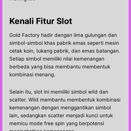
Kenali Fitur Slot
Gold Factory hadir dengan lima gulungan dan
simbol-simbol khas pabrik emas seperti mesin
cetak koin, tukang pabrik, dan emas batangan.
Setiap simbol memiliki nilai kemenangan
berbeda yang bisa membantu membentuk
kombinasi menang.
Selain itu, slot ini memiliki simbol wild dan
scatter. Wild membantu membentuk kombinasi
kemenangan dengan menggantikan simbol
lain, sedangkan scatter menjadi kunci untuk
memicu mode free spin yang berpotensi