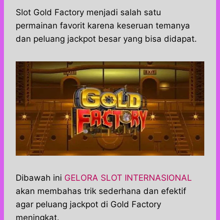
h
a
e
e
k
i
a
c
s
l
y
n
Slot Gold Factory menjadi salah satu
t
e
s
e
p
e
permainan favorit karena keseruan temanya
s
b
e
g
e
dan peluang jackpot besar yang bisa didapat.
A
o
n
r
p
o
g
a
p
k
e
m
r
Dibawah ini
GELORA SLOT INTERNASIONAL
akan membahas trik sederhana dan efektif
agar peluang jackpot di Gold Factory
meningkat.