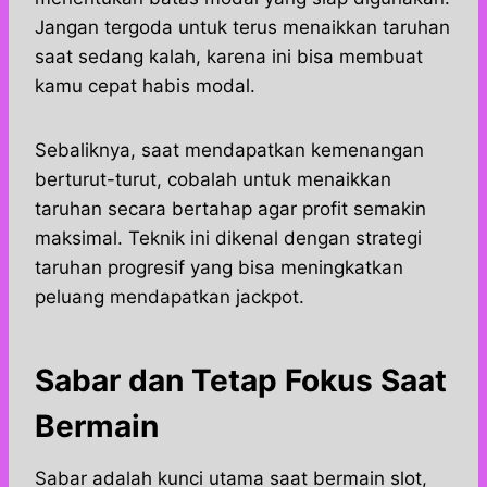
Jangan tergoda untuk terus menaikkan taruhan
saat sedang kalah, karena ini bisa membuat
kamu cepat habis modal.
Sebaliknya, saat mendapatkan kemenangan
berturut-turut, cobalah untuk menaikkan
taruhan secara bertahap agar profit semakin
maksimal. Teknik ini dikenal dengan strategi
taruhan progresif yang bisa meningkatkan
peluang mendapatkan jackpot.
Sabar dan Tetap Fokus Saat
Bermain
Sabar adalah kunci utama saat bermain slot,