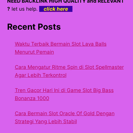
NEED BACKLINK HIGH QUALITY and RELEVANT
?
let us help.
click here
Recent Posts
Waktu Terbaik Bermain Slot Lava Balls
Menurut Pemain
Cara Mengatur Ritme Spin di Slot Spellmaster
Agar Lebih Terkontrol
Tren Gacor Hari Ini di Game Slot Big Bass
Bonanza 1000
Cara Bermain Slot Oracle Of Gold Dengan
Strategi Yang Lebih Stabil