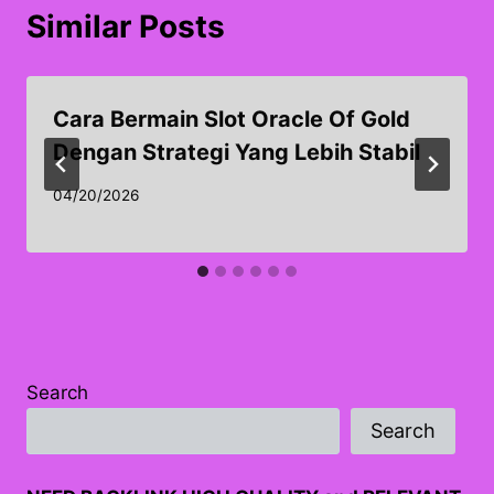
Similar Posts
Cara Bermain Slot Oracle Of Gold
Dengan Strategi Yang Lebih Stabil
04/20/2026
Search
Search