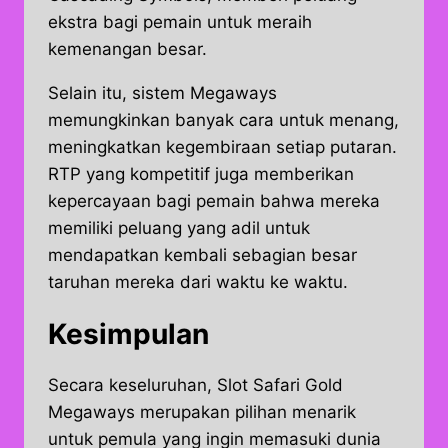
ekstra bagi pemain untuk meraih
kemenangan besar.
Selain itu, sistem Megaways
memungkinkan banyak cara untuk menang,
meningkatkan kegembiraan setiap putaran.
RTP yang kompetitif juga memberikan
kepercayaan bagi pemain bahwa mereka
memiliki peluang yang adil untuk
mendapatkan kembali sebagian besar
taruhan mereka dari waktu ke waktu.
Kesimpulan
Secara keseluruhan, Slot Safari Gold
Megaways merupakan pilihan menarik
untuk pemula yang ingin memasuki dunia