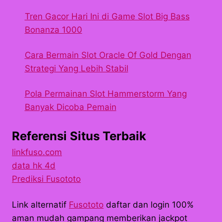
Tren Gacor Hari Ini di Game Slot Big Bass
Bonanza 1000
Cara Bermain Slot Oracle Of Gold Dengan
Strategi Yang Lebih Stabil
Pola Permainan Slot Hammerstorm Yang
Banyak Dicoba Pemain
Referensi Situs Terbaik
linkfuso.com
data hk 4d
Prediksi Fusototo
Link alternatif
Fusototo
daftar dan login 100%
aman mudah gampang memberikan jackpot