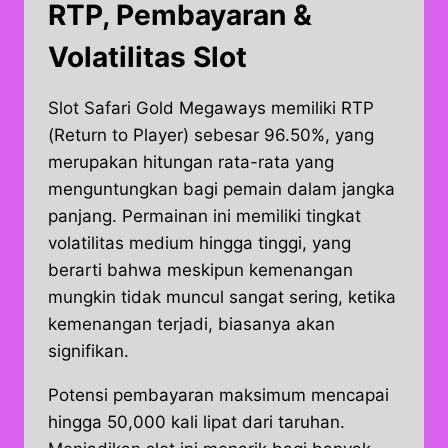
RTP, Pembayaran &
Volatilitas Slot
Slot Safari Gold Megaways memiliki RTP
(Return to Player) sebesar 96.50%, yang
merupakan hitungan rata-rata yang
menguntungkan bagi pemain dalam jangka
panjang. Permainan ini memiliki tingkat
volatilitas medium hingga tinggi, yang
berarti bahwa meskipun kemenangan
mungkin tidak muncul sangat sering, ketika
kemenangan terjadi, biasanya akan
signifikan.
Potensi pembayaran maksimum mencapai
hingga 50,000 kali lipat dari taruhan.