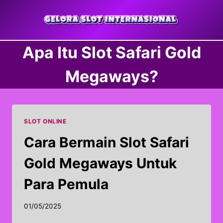
Skip
to
content
Apa Itu Slot Safari Gold
Megaways?
SLOT ONLINE
Cara Bermain Slot Safari
Gold Megaways Untuk
Para Pemula
01/05/2025