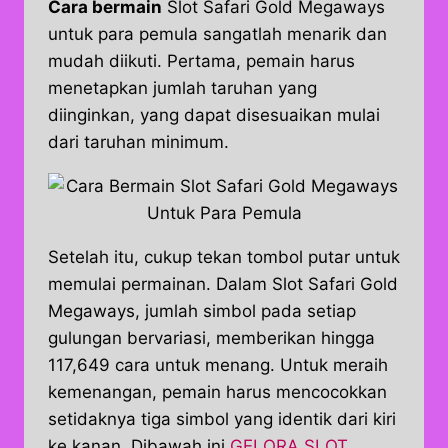
Cara bermain
Slot Safari Gold Megaways
untuk para pemula sangatlah menarik dan
mudah diikuti.​ Pertama, pemain harus
menetapkan jumlah taruhan yang
diinginkan, yang dapat disesuaikan mulai
dari taruhan minimum.
Setelah itu, cukup tekan tombol putar untuk
memulai permainan. Dalam Slot Safari Gold
Megaways, jumlah simbol pada setiap
gulungan bervariasi, memberikan hingga
117,649 cara untuk menang. Untuk meraih
kemenangan, pemain harus mencocokkan
setidaknya tiga simbol yang identik dari kiri
ke kanan. Dibawah ini
GELORA SLOT