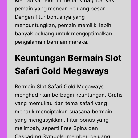
Menjadikan slot ini menarik bagi banyak
pemain yang mencari peluang besar.
Dengan fitur bonusnya yang
menguntungkan, pemain memiliki lebih
banyak peluang untuk mengoptimalkan
pengalaman bermain mereka.
Keuntungan Bermain Slot
Safari Gold Megaways
Bermain Slot Safari Gold Megaways
menghadirkan berbagai keuntungan. Grafis
yang memukau dan tema safari yang
menarik menciptakan suasana bermain
yang mengasyikkan. Fitur bonus yang
melimpah, seperti Free Spins dan
Cascading Symbols, memberi peluang