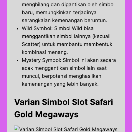
menghilang dan digantikan oleh simbol
baru, memungkinkan terjadinya
serangkaian kemenangan beruntun.
Wild Symbol: Simbol Wild bisa
menggantikan simbol lainnya (kecuali
Scatter) untuk membantu membentuk
kombinasi menang.
Mystery Symbol: Simbol ini akan secara
acak menggantikan simbol lain saat
muncul, berpotensi menghasilkan
kemenangan yang lebih banyak.
Varian Simbol Slot Safari
Gold Megaways