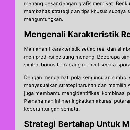
menang besar dengan grafis memikat. Beriku
membahas strategi dan tips khusus supaya set
menguntungkan.
Mengenali Karakteristik R
Memahami karakteristik setiap reel dan sim
memprediksi peluang menang. Beberapa simbol
simbol bonus terkadang muncul secara spora
Dengan mengamati pola kemunculan simbol 
menyesuaikan strategi taruhan dan memilih wa
juga membantu mengidentifikasi kombinasi p
Pemahaman ini meningkatkan akurasi putar
keberuntungan semata.
Strategi Bertahap Untuk 