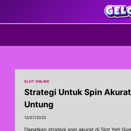
Skip
to
content
SLOT ONLINE
Strategi Untuk Spin Akurat 
Untung
12/07/2025
Dapatkan strategi spin akurat di Slot Yeti 