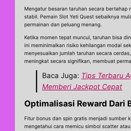
Mengatur besaran taruhan secara bertahap m
stabil. Pemain Slot Yeti Quest sebaiknya mula
permainan dan peluang menang.
Ketika momen tepat muncul, taruhan bisa d
ini meminimalkan risiko kehilangan modal se
menyesuaikan jumlah taruhan secara cerda
meningkat secara signifikan, membuat perma
Baca Juga:
Tips Terbaru A
Memberi Jackpot Cepat
Optimalisasi Reward Dari 
Fitur bonus dan spin gratis menjadi sumber 
mengetahui cara memicu simbol scatter atau