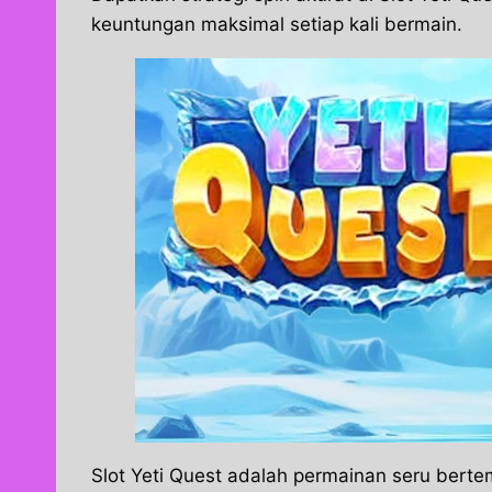
keuntungan maksimal setiap kali bermain.
Slot Yeti Quest adalah permainan seru bert