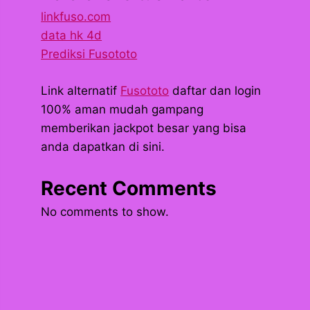
linkfuso.com
data hk 4d
Prediksi Fusototo
Link alternatif
Fusototo
daftar dan login
100% aman mudah gampang
memberikan jackpot besar yang bisa
anda dapatkan di sini.
Recent Comments
No comments to show.