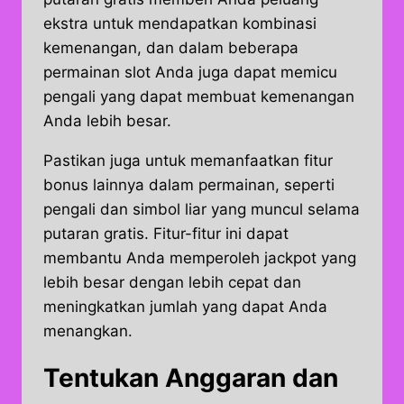
ekstra untuk mendapatkan kombinasi
kemenangan, dan dalam beberapa
permainan slot Anda juga dapat memicu
pengali yang dapat membuat kemenangan
Anda lebih besar.
Pastikan juga untuk memanfaatkan fitur
bonus lainnya dalam permainan, seperti
pengali dan simbol liar yang muncul selama
putaran gratis. Fitur-fitur ini dapat
membantu Anda memperoleh jackpot yang
lebih besar dengan lebih cepat dan
meningkatkan jumlah yang dapat Anda
menangkan.
Tentukan Anggaran dan