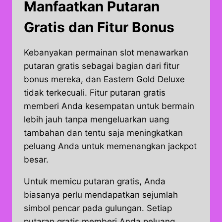
Manfaatkan Putaran
Gratis dan Fitur Bonus
Kebanyakan permainan slot menawarkan
putaran gratis sebagai bagian dari fitur
bonus mereka, dan Eastern Gold Deluxe
tidak terkecuali. Fitur putaran gratis
memberi Anda kesempatan untuk bermain
lebih jauh tanpa mengeluarkan uang
tambahan dan tentu saja meningkatkan
peluang Anda untuk memenangkan jackpot
besar.
Untuk memicu putaran gratis, Anda
biasanya perlu mendapatkan sejumlah
simbol pencar pada gulungan. Setiap
putaran gratis memberi Anda peluang