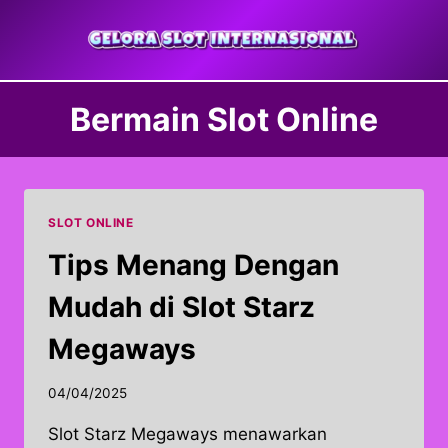
Skip
to
content
Bermain Slot Online
SLOT ONLINE
Tips Menang Dengan
Mudah di Slot Starz
Megaways
04/04/2025
Slot Starz Megaways menawarkan