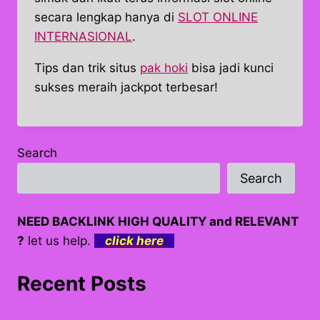
secara lengkap hanya di
SLOT ONLINE
INTERNASIONAL
.
Tips dan trik situs
pak hoki
bisa jadi kunci
sukses meraih jackpot terbesar!
Search
Search
NEED BACKLINK HIGH QUALITY and RELEVANT
?
let us help.
click here
Recent Posts