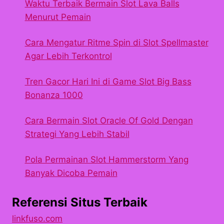
Waktu Terbaik Bermain Slot Lava Balls
Menurut Pemain
Cara Mengatur Ritme Spin di Slot Spellmaster
Agar Lebih Terkontrol
Tren Gacor Hari Ini di Game Slot Big Bass
Bonanza 1000
Cara Bermain Slot Oracle Of Gold Dengan
Strategi Yang Lebih Stabil
Pola Permainan Slot Hammerstorm Yang
Banyak Dicoba Pemain
Referensi Situs Terbaik
linkfuso.com