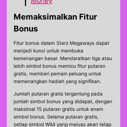
Money
Memaksimalkan Fitur
Bonus
Fitur bonus dalam Starz Megaways dapat
menjadi kunci untuk membuka
kemenangan besar. Mendaratkan tiga atau
lebih simbol bonus memicu fitur putaran
gratis, memberi pemain peluang untuk
memenangkan hadiah yang signifikan.
Jumlah putaran gratis tergantung pada
jumlah simbol bonus yang didapat, dengan
maksimal 15 putaran gratis untuk enam
simbol bonus. Selama putaran gratis,
setiap simbol Wild yang meluas akan tetap