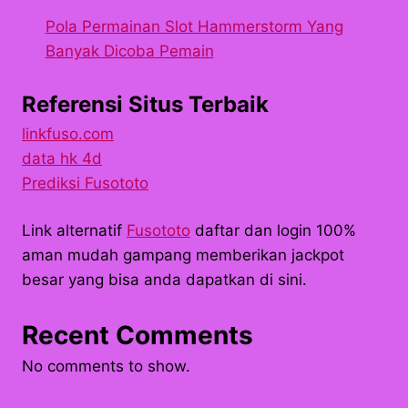
Pola Permainan Slot Hammerstorm Yang
Banyak Dicoba Pemain
Referensi Situs Terbaik
linkfuso.com
data hk 4d
Prediksi Fusototo
Link alternatif
Fusototo
daftar dan login 100%
aman mudah gampang memberikan jackpot
besar yang bisa anda dapatkan di sini.
Recent Comments
No comments to show.