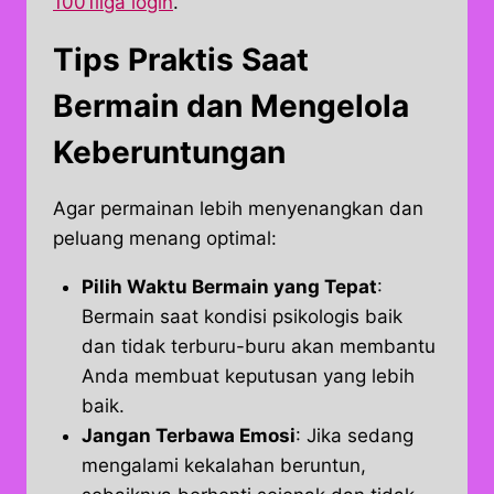
1001liga login
.
Tips Praktis Saat
Bermain dan Mengelola
Keberuntungan
Agar permainan lebih menyenangkan dan
peluang menang optimal:
Pilih Waktu Bermain yang Tepat
:
Bermain saat kondisi psikologis baik
dan tidak terburu-buru akan membantu
Anda membuat keputusan yang lebih
baik.
Jangan Terbawa Emosi
: Jika sedang
mengalami kekalahan beruntun,