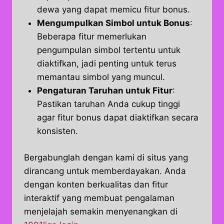
dewa yang dapat memicu fitur bonus.
Mengumpulkan Simbol untuk Bonus
:
Beberapa fitur memerlukan
pengumpulan simbol tertentu untuk
diaktifkan, jadi penting untuk terus
memantau simbol yang muncul.
Pengaturan Taruhan untuk Fitur
:
Pastikan taruhan Anda cukup tinggi
agar fitur bonus dapat diaktifkan secara
konsisten.
Bergabunglah dengan kami di situs yang
dirancang untuk memberdayakan. Anda
dengan konten berkualitas dan fitur
interaktif yang membuat pengalaman
menjelajah semakin menyenangkan di