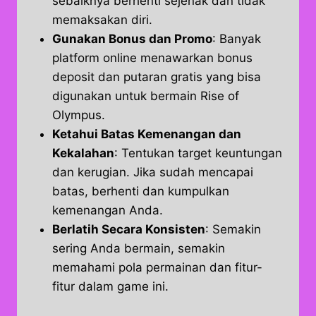
sebaiknya berhenti sejenak dan tidak
memaksakan diri.
Gunakan Bonus dan Promo
: Banyak
platform online menawarkan bonus
deposit dan putaran gratis yang bisa
digunakan untuk bermain Rise of
Olympus.
Ketahui Batas Kemenangan dan
Kekalahan
: Tentukan target keuntungan
dan kerugian. Jika sudah mencapai
batas, berhenti dan kumpulkan
kemenangan Anda.
Berlatih Secara Konsisten
: Semakin
sering Anda bermain, semakin
memahami pola permainan dan fitur-
fitur dalam game ini.