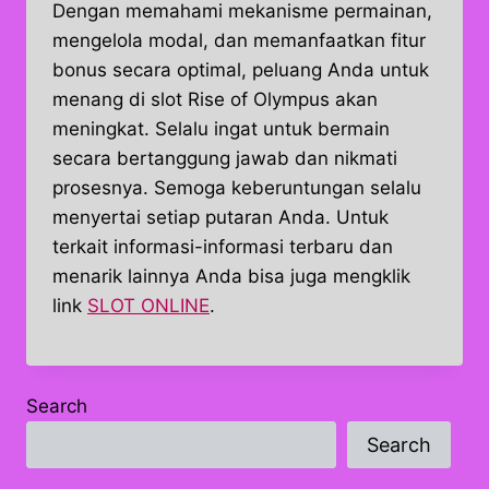
Dengan memahami mekanisme permainan,
mengelola modal, dan memanfaatkan fitur
bonus secara optimal, peluang Anda untuk
menang di slot Rise of Olympus akan
meningkat. Selalu ingat untuk bermain
secara bertanggung jawab dan nikmati
prosesnya. Semoga keberuntungan selalu
menyertai setiap putaran Anda. Untuk
terkait informasi-informasi terbaru dan
menarik lainnya Anda bisa juga mengklik
link
SLOT ONLINE
.
Search
Search