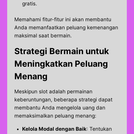
gratis.
Memahami fitur-fitur ini akan membantu
Anda memanfaatkan peluang kemenangan
maksimal saat bermain.
Strategi Bermain untuk
Meningkatkan Peluang
Menang
Meskipun slot adalah permainan
keberuntungan, beberapa strategi dapat
membantu Anda mengelola uang dan
memaksimalkan peluang menang:
Kelola Modal dengan Baik
: Tentukan