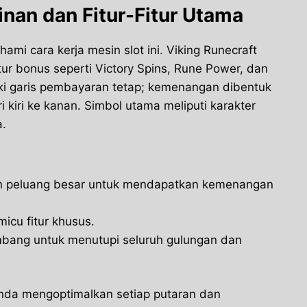
an dan Fitur-Fitur Utama
mi cara kerja mesin slot ini. Viking Runecraft
fitur bonus seperti Victory Spins, Rune Power, dan
miliki garis pembayaran tetap; kemenangan dibentuk
 kiri ke kanan. Simbol utama meliputi karakter
a.
gan peluang besar untuk mendapatkan kemenangan
icu fitur khusus.
bang untuk menutupi seluruh gulungan dan
nda mengoptimalkan setiap putaran dan