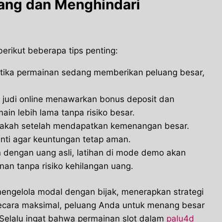
ang dan Menghindari
erikut beberapa tips penting:
tika permainan sedang memberikan peluang besar,
 judi online menawarkan bonus deposit dan
in lebih lama tanpa risiko besar.
akah setelah mendapatkan kemenangan besar.
enti agar keuntungan tetap aman.
dengan uang asli, latihan di mode demo akan
 tanpa risiko kehilangan uang.
gelola modal dengan bijak, menerapkan strategi
secara maksimal, peluang Anda untuk menang besar
. Selalu ingat bahwa permainan slot dalam
palu4d