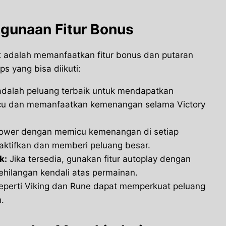
ggunaan Fitur Bonus
ft adalah memanfaatkan fitur bonus dan putaran
s yang bisa diikuti:
 adalah peluang terbaik untuk mendapatkan
cu dan memanfaatkan kemenangan selama Victory
Power dengan memicu kemenangan di setiap
iaktifkan dan memberi peluang besar.
k:
Jika tersedia, gunakan fitur autoplay dengan
ehilangan kendali atas permainan.
eperti Viking dan Rune dapat memperkuat peluang
.