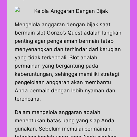
Mengelola anggaran dengan bijak saat
bermain slot Gonzo’s Quest adalah langkah
penting agar pengalaman bermain tetap
menyenangkan dan terhindar dari kerugian
yang tidak terkendali. Slot adalah
permainan yang bergantung pada
keberuntungan, sehingga memiliki strategi
pengelolaan anggaran akan membantu
Anda bermain dengan lebih nyaman dan
terencana.
Dalam mengelola anggaran adalah
menentukan batas uang yang siap Anda
gunakan. Sebelum memulai permainan,
tetapkan jumlah uang yang Anda siapkan