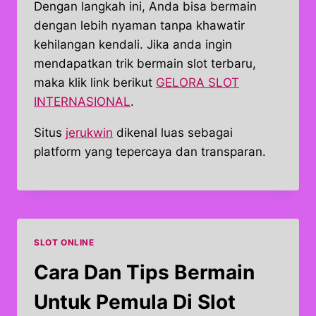
Dengan langkah ini, Anda bisa bermain
dengan lebih nyaman tanpa khawatir
kehilangan kendali. Jika anda ingin
mendapatkan trik bermain slot terbaru,
maka klik link berikut
GELORA SLOT
INTERNASIONAL
.
Situs
jerukwin
dikenal luas sebagai
platform yang tepercaya dan transparan.
SLOT ONLINE
Cara Dan Tips Bermain
Untuk Pemula Di Slot