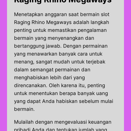
Menetapkan anggaran saat bermain slot
Raging Rhino Megaways adalah langkah
penting untuk memastikan pengalaman
bermain yang menyenangkan dan
bertanggung jawab. Dengan permainan
yang menawarkan banyak cara untuk
menang, sangat mudah untuk terjebak
dalam semangat permainan dan
menghabiskan lebih dari yang
direncanakan. Oleh karena itu, penting
untuk menentukan berapa banyak uang
yang dapat Anda habiskan sebelum mulai
bermain.
Mulailah dengan mengevaluasi keuangan
pribadi Anda dan tentukan jumlah yang