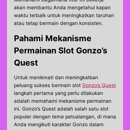
akan membantu Anda mengetahui kapan
waktu terbaik untuk meningkatkan taruhan
atau tetap bermain dengan konsisten.
Pahami Mekanisme
Permainan Slot Gonzo’s
Quest
Untuk menikmati dan meningkatkan
peluang sukses bermain slot
Gonzo’s Quest
langkah pertama yang perlu dilakukan
adalah memahami mekanisme permainan
ini. Gonzo’s Quest adalah salah satu slot
populer dengan tema petualangan, di mana
Anda mengikuti karakter Gonzo dalam