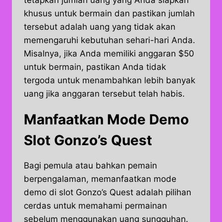
khusus untuk bermain dan pastikan jumlah
tersebut adalah uang yang tidak akan
memengaruhi kebutuhan sehari-hari Anda.
Misalnya, jika Anda memiliki anggaran $50
untuk bermain, pastikan Anda tidak
tergoda untuk menambahkan lebih banyak
uang jika anggaran tersebut telah habis.
Manfaatkan Mode Demo
Slot Gonzo’s Quest
Bagi pemula atau bahkan pemain
berpengalaman, memanfaatkan mode
demo di slot Gonzo’s Quest adalah pilihan
cerdas untuk memahami permainan
sebelum menggunakan uang sungguhan.