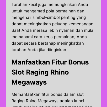
Taruhan kecil juga memungkinkan Anda
untuk mengamati pola permainan dan
mengenali simbol-simbol penting yang
dapat meningkatkan peluang kemenangan.
Saat Anda merasa lebih nyaman dan mulai
memahami cara kerja permainan, Anda
dapat secara bertahap meningkatkan
taruhan Anda jika diinginkan.
Manfaatkan Fitur Bonus
Slot Raging Rhino
Megaways
Memanfaatkan fitur bonus dalam slot
Raging Rhino Megaways adalah kunci