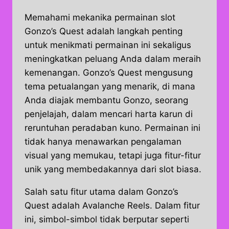
Memahami mekanika permainan slot
Gonzo’s Quest adalah langkah penting
untuk menikmati permainan ini sekaligus
meningkatkan peluang Anda dalam meraih
kemenangan. Gonzo’s Quest mengusung
tema petualangan yang menarik, di mana
Anda diajak membantu Gonzo, seorang
penjelajah, dalam mencari harta karun di
reruntuhan peradaban kuno. Permainan ini
tidak hanya menawarkan pengalaman
visual yang memukau, tetapi juga fitur-fitur
unik yang membedakannya dari slot biasa.
Salah satu fitur utama dalam Gonzo’s
Quest adalah Avalanche Reels. Dalam fitur
ini, simbol-simbol tidak berputar seperti