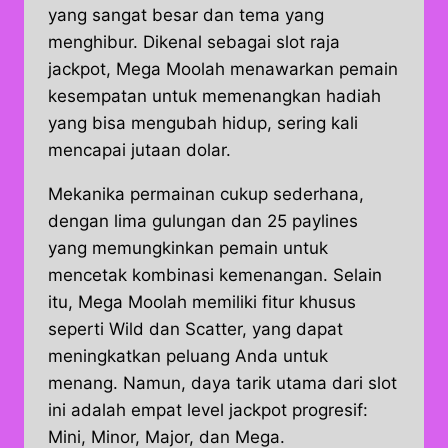
yang sangat besar dan tema yang
menghibur. Dikenal sebagai slot raja
jackpot, Mega Moolah menawarkan pemain
kesempatan untuk memenangkan hadiah
yang bisa mengubah hidup, sering kali
mencapai jutaan dolar.
Mekanika permainan cukup sederhana,
dengan lima gulungan dan 25 paylines
yang memungkinkan pemain untuk
mencetak kombinasi kemenangan. Selain
itu, Mega Moolah memiliki fitur khusus
seperti Wild dan Scatter, yang dapat
meningkatkan peluang Anda untuk
menang. Namun, daya tarik utama dari slot
ini adalah empat level jackpot progresif:
Mini, Minor, Major, dan Mega.