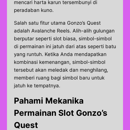
mencari harta karun tersembunyi di
peradaban kuno.
Salah satu fitur utama Gonzo’s Quest
adalah Avalanche Reels. Alih-alih gulungan
berputar seperti slot biasa, simbol-simbol
di permainan ini jatuh dari atas seperti batu
yang runtuh. Ketika Anda mendapatkan
kombinasi kemenangan, simbol-simbol
tersebut akan meledak dan menghilang,
memberi ruang bagi simbol baru untuk
jatuh ke tempatnya.
Pahami Mekanika
Permainan Slot Gonzo’s
Quest