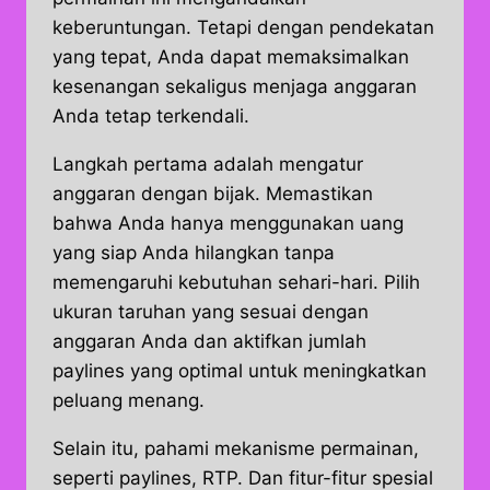
keberuntungan. Tetapi dengan pendekatan
yang tepat, Anda dapat memaksimalkan
kesenangan sekaligus menjaga anggaran
Anda tetap terkendali.
Langkah pertama adalah mengatur
anggaran dengan bijak. Memastikan
bahwa Anda hanya menggunakan uang
yang siap Anda hilangkan tanpa
memengaruhi kebutuhan sehari-hari. Pilih
ukuran taruhan yang sesuai dengan
anggaran Anda dan aktifkan jumlah
paylines yang optimal untuk meningkatkan
peluang menang.
Selain itu, pahami mekanisme permainan,
seperti paylines, RTP. Dan fitur-fitur spesial