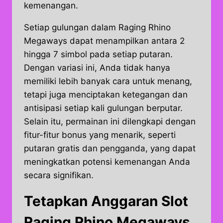
kemenangan.
Setiap gulungan dalam Raging Rhino
Megaways dapat menampilkan antara 2
hingga 7 simbol pada setiap putaran.
Dengan variasi ini, Anda tidak hanya
memiliki lebih banyak cara untuk menang,
tetapi juga menciptakan ketegangan dan
antisipasi setiap kali gulungan berputar.
Selain itu, permainan ini dilengkapi dengan
fitur-fitur bonus yang menarik, seperti
putaran gratis dan pengganda, yang dapat
meningkatkan potensi kemenangan Anda
secara signifikan.
Tetapkan Anggaran Slot
Raging Rhino Megaways