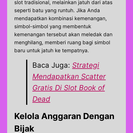
slot tradisional, melainkan jatuh dari atas
seperti batu yang runtuh. Jika Anda
mendapatkan kombinasi kemenangan,
simbol-simbol yang membentuk
kemenangan tersebut akan meledak dan
menghilang, memberi ruang bagi simbol
baru untuk jatuh ke tempatnya.
Baca Juga:
Strategi
Mendapatkan Scatter
Gratis Di Slot Book of
Dead
Kelola Anggaran Dengan
Bijak