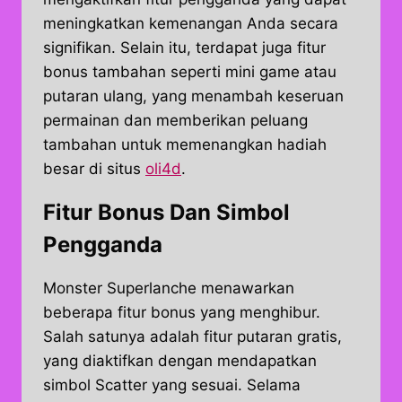
meningkatkan kemenangan Anda secara
signifikan. Selain itu, terdapat juga fitur
bonus tambahan seperti mini game atau
putaran ulang, yang menambah keseruan
permainan dan memberikan peluang
tambahan untuk memenangkan hadiah
besar di situs
oli4d
.
Fitur Bonus Dan Simbol
Pengganda
Monster Superlanche menawarkan
beberapa fitur bonus yang menghibur.
Salah satunya adalah fitur putaran gratis,
yang diaktifkan dengan mendapatkan
simbol Scatter yang sesuai. Selama