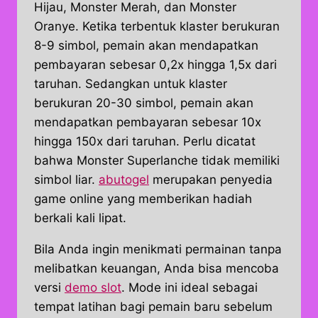
Hijau, Monster Merah, dan Monster
Oranye. Ketika terbentuk klaster berukuran
8-9 simbol, pemain akan mendapatkan
pembayaran sebesar 0,2x hingga 1,5x dari
taruhan. Sedangkan untuk klaster
berukuran 20-30 simbol, pemain akan
mendapatkan pembayaran sebesar 10x
hingga 150x dari taruhan. Perlu dicatat
bahwa Monster Superlanche tidak memiliki
simbol liar.
abutogel
merupakan penyedia
game online yang memberikan hadiah
berkali kali lipat.
Bila Anda ingin menikmati permainan tanpa
melibatkan keuangan, Anda bisa mencoba
versi
demo slot
. Mode ini ideal sebagai
tempat latihan bagi pemain baru sebelum