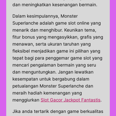
dan meningkatkan kesenangan bermain.
Dalam kesimpulannya, Monster
Superlanche adalah game slot online yang
menarik dan menghibur. Keunikan tema,
fitur bonus yang mengasyikkan, grafis yang
menawan, serta ukuran taruhan yang
fleksibel menjadikan game ini pilihan yang
tepat bagi para penggemar game slot yang
mencari pengalaman bermain yang seru
dan menguntungkan. Jangan lewatkan
kesempatan untuk bergabung dalam
petualangan Monster Superlanche dan
meraih hadiah kemenangan yang
menggiurkan
Slot Gacor Jackpot Fantastis
.
Jika anda tertarik dengan game berkualitas