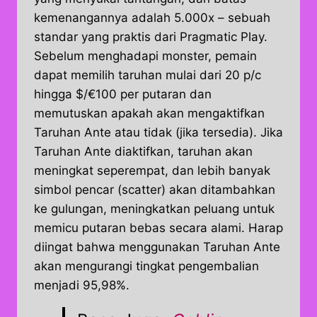
kemenangannya adalah 5.000x – sebuah
standar yang praktis dari Pragmatic Play.
Sebelum menghadapi monster, pemain
dapat memilih taruhan mulai dari 20 p/c
hingga $/€100 per putaran dan
memutuskan apakah akan mengaktifkan
Taruhan Ante atau tidak (jika tersedia). Jika
Taruhan Ante diaktifkan, taruhan akan
meningkat seperempat, dan lebih banyak
simbol pencar (scatter) akan ditambahkan
ke gulungan, meningkatkan peluang untuk
memicu putaran bebas secara alami. Harap
diingat bahwa menggunakan Taruhan Ante
akan mengurangi tingkat pengembalian
menjadi 95,98%.