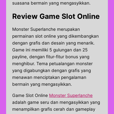
suasana bermain yang mengasyikkan.
Review Game Slot Online
Monster Superlanche merupakan
permainan slot online yang dikembangkan
dengan grafis dan desain yang menarik.
Game ini memiliki 5 gulungan dan 25
payline, dengan fitur-fitur bonus yang
menghibur. Tema petualangan monster
yang digabungkan dengan grafis yang
menawan menciptakan pengalaman
bermain yang mengasyikkan.
Game Slot Online
Monster Superlanche
adalah game seru dan mengasyikkan yang
menampilkan grafis cerah dan gameplay