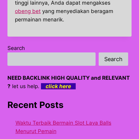
tinggi lainnya, Anda dapat mengakses
obeng bet
yang menyediakan beragam
permainan menarik.
Search
Search
NEED BACKLINK HIGH QUALITY and RELEVANT
?
let us help.
click here
Recent Posts
Waktu Terbaik Bermain Slot Lava Balls
Menurut Pemain