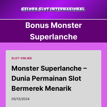
Skip
to
content
Bonus Monster
Superlanche
SLOT ONLINE
Monster Superlanche –
Dunia Permainan Slot
Bermerek Menarik
05/13/2024