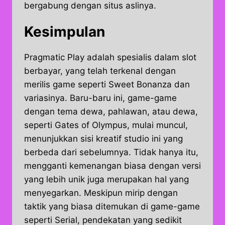
bergabung dengan situs aslinya.
Kesimpulan
Pragmatic Play adalah spesialis dalam slot
berbayar, yang telah terkenal dengan
merilis game seperti Sweet Bonanza dan
variasinya. Baru-baru ini, game-game
dengan tema dewa, pahlawan, atau dewa,
seperti Gates of Olympus, mulai muncul,
menunjukkan sisi kreatif studio ini yang
berbeda dari sebelumnya. Tidak hanya itu,
mengganti kemenangan biasa dengan versi
yang lebih unik juga merupakan hal yang
menyegarkan. Meskipun mirip dengan
taktik yang biasa ditemukan di game-game
seperti Serial, pendekatan yang sedikit