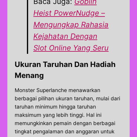
Baca Juga:
Goblin
Heist PowerNudge –
Mengungkap Rahasia
Kejahatan Dengan
Slot Online Yang Seru
Ukuran Taruhan Dan Hadiah
Menang
Monster Superlanche menawarkan
berbagai pilihan ukuran taruhan, mulai dari
taruhan minimum hingga taruhan
maksimum yang lebih tinggi. Hal ini
memungkinkan pemain dengan berbagai
tingkat pengalaman dan anggaran untuk