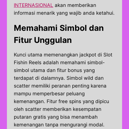
INTERNASIONAL
akan memberikan
informasi menarik yang wajib anda ketahui.
Memahami Simbol dan
Fitur Unggulan
Kunci utama memenangkan jackpot di Slot
Fishin Reels adalah memahami simbol-
simbol utama dan fitur bonus yang
terdapat di dalamnya. Simbol wild dan
scatter memiliki peranan penting karena
mampu memperbesar peluang
kemenangan. Fitur free spins yang dipicu
oleh scatter memberikan kesempatan
putaran gratis yang bisa menambah
kemenangan tanpa mengurangi modal.