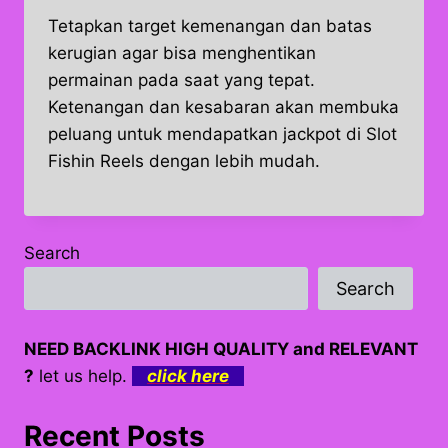
Tetapkan target kemenangan dan batas
kerugian agar bisa menghentikan
permainan pada saat yang tepat.
Ketenangan dan kesabaran akan membuka
peluang untuk mendapatkan jackpot di Slot
Fishin Reels dengan lebih mudah.
Search
Search
NEED BACKLINK HIGH QUALITY and RELEVANT
?
let us help.
click here
Recent Posts