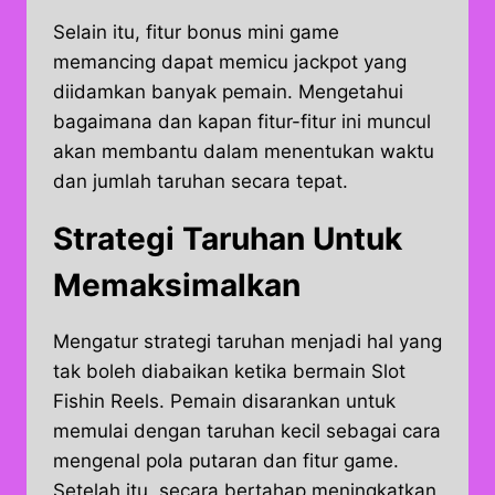
Selain itu, fitur bonus mini game
memancing dapat memicu jackpot yang
diidamkan banyak pemain. Mengetahui
bagaimana dan kapan fitur-fitur ini muncul
akan membantu dalam menentukan waktu
dan jumlah taruhan secara tepat.
Strategi Taruhan Untuk
Memaksimalkan
Mengatur strategi taruhan menjadi hal yang
tak boleh diabaikan ketika bermain Slot
Fishin Reels. Pemain disarankan untuk
memulai dengan taruhan kecil sebagai cara
mengenal pola putaran dan fitur game.
Setelah itu, secara bertahap meningkatkan