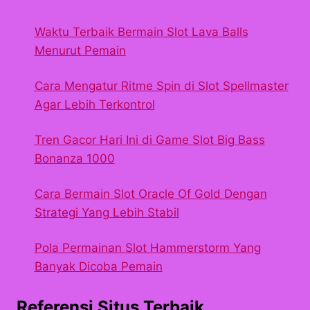
Waktu Terbaik Bermain Slot Lava Balls
Menurut Pemain
Cara Mengatur Ritme Spin di Slot Spellmaster
Agar Lebih Terkontrol
Tren Gacor Hari Ini di Game Slot Big Bass
Bonanza 1000
Cara Bermain Slot Oracle Of Gold Dengan
Strategi Yang Lebih Stabil
Pola Permainan Slot Hammerstorm Yang
Banyak Dicoba Pemain
Referensi Situs Terbaik