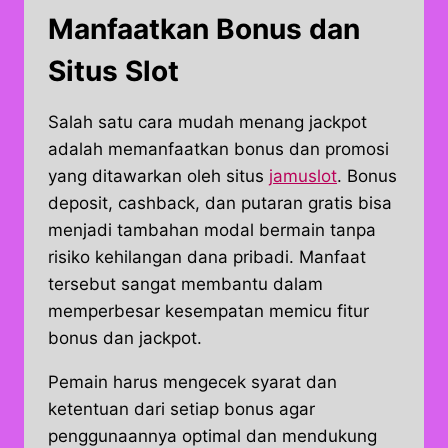
Manfaatkan Bonus dan
Situs Slot
Salah satu cara mudah menang jackpot
adalah memanfaatkan bonus dan promosi
yang ditawarkan oleh situs
jamuslot
. Bonus
deposit, cashback, dan putaran gratis bisa
menjadi tambahan modal bermain tanpa
risiko kehilangan dana pribadi. Manfaat
tersebut sangat membantu dalam
memperbesar kesempatan memicu fitur
bonus dan jackpot.
Pemain harus mengecek syarat dan
ketentuan dari setiap bonus agar
penggunaannya optimal dan mendukung