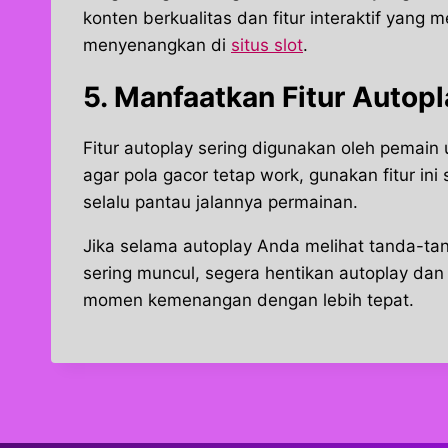
konten berkualitas dan fitur interaktif yan
menyenangkan di
situs slot
.
5. Manfaatkan Fitur Autop
Fitur autoplay sering digunakan oleh pemai
agar pola gacor tetap work, gunakan fitur ini
selalu pantau jalannya permainan.
Jika selama autoplay Anda melihat tanda-tand
sering muncul, segera hentikan autoplay dan
momen kemenangan dengan lebih tepat.