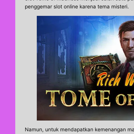
penggemar slot online karena tema misteri.
Namun, untuk mendapatkan kemenangan maks