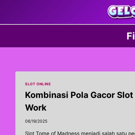
Skip
to
content
F
SLOT ONLINE
Kombinasi Pola Gacor Slo
Work
06/19/2025
Slot Tome of Madness menjadi salah satu pe