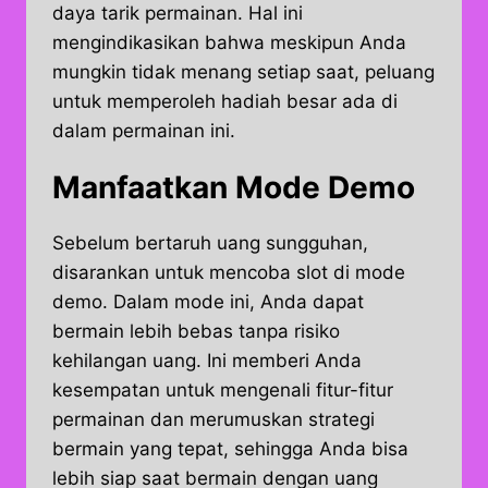
daya tarik permainan. Hal ini
mengindikasikan bahwa meskipun Anda
mungkin tidak menang setiap saat, peluang
untuk memperoleh hadiah besar ada di
dalam permainan ini.
Manfaatkan Mode Demo
Sebelum bertaruh uang sungguhan,
disarankan untuk mencoba slot di mode
demo. Dalam mode ini, Anda dapat
bermain lebih bebas tanpa risiko
kehilangan uang. Ini memberi Anda
kesempatan untuk mengenali fitur-fitur
permainan dan merumuskan strategi
bermain yang tepat, sehingga Anda bisa
lebih siap saat bermain dengan uang