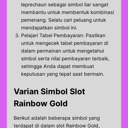
leprechaun sebagai simbol liar sangat
membantu untuk membentuk kombinasi
pemenang. Selalu cari peluang untuk
mendapatkan simbol ini.
Pelajari Tabel Pembayaran: Pastikan
untuk mengecek tabel pembayaran di
dalam permainan untuk mengetahui
simbol serta nilai pembayaran terbaik,
sehingga Anda dapat membuat
keputusan yang tepat saat bermain.
Varian Simbol Slot
Rainbow Gold
Berikut adalah beberapa simbol yang
terdapat di dalam slot Rainbow Gold,