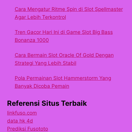
Cara Mengatur Ritme Spin di Slot Spellmaster
Agar Lebih Terkontrol
Tren Gacor Hari Ini di Game Slot Big Bass
Bonanza 1000
Cara Bermain Slot Oracle Of Gold Dengan
Strategi Yang Lebih Stabil
Pola Permainan Slot Hammerstorm Yang
Banyak Dicoba Pemain
Referensi Situs Terbaik
linkfuso.com
data hk 4d
Prediksi Fusototo