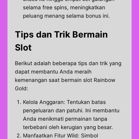
selama free spins, meningkatkan
peluang menang selama bonus ini.
Tips dan Trik Bermain
Slot
Berikut adalah beberapa tips dan trik yang
dapat membantu Anda meraih
kemenangan saat bermain slot Rainbow
Gold:
Kelola Anggaran: Tentukan batas
pengeluaran dan patuhi. Ini membantu
Anda menikmati permainan tanpa
terbebani oleh kerugian yang besar.
Manfaatkan Fitur Wild: Simbol