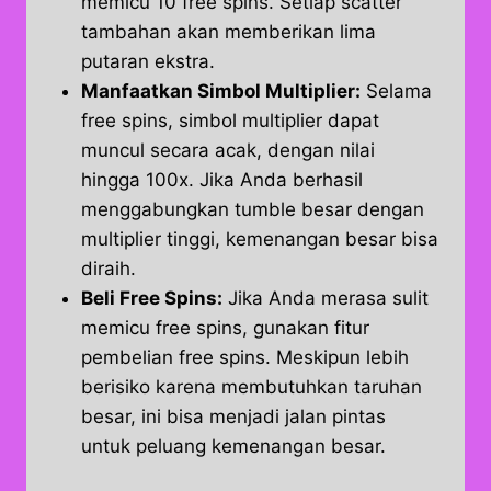
memicu 10 free spins. Setiap scatter
tambahan akan memberikan lima
putaran ekstra.
Manfaatkan Simbol Multiplier:
Selama
free spins, simbol multiplier dapat
muncul secara acak, dengan nilai
hingga 100x. Jika Anda berhasil
menggabungkan tumble besar dengan
multiplier tinggi, kemenangan besar bisa
diraih.
Beli Free Spins:
Jika Anda merasa sulit
memicu free spins, gunakan fitur
pembelian free spins. Meskipun lebih
berisiko karena membutuhkan taruhan
besar, ini bisa menjadi jalan pintas
untuk peluang kemenangan besar.