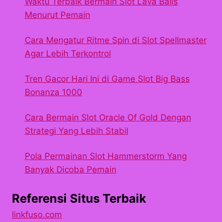
Waktu Terbaik Bermain Slot Lava Balls
Menurut Pemain
Cara Mengatur Ritme Spin di Slot Spellmaster
Agar Lebih Terkontrol
Tren Gacor Hari Ini di Game Slot Big Bass
Bonanza 1000
Cara Bermain Slot Oracle Of Gold Dengan
Strategi Yang Lebih Stabil
Pola Permainan Slot Hammerstorm Yang
Banyak Dicoba Pemain
Referensi Situs Terbaik
linkfuso.com