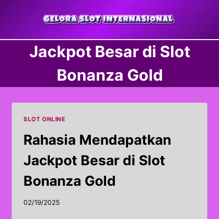
Skip
to
content
Jackpot Besar di Slot
Bonanza Gold
SLOT ONLINE
Rahasia Mendapatkan
Jackpot Besar di Slot
Bonanza Gold
02/19/2025