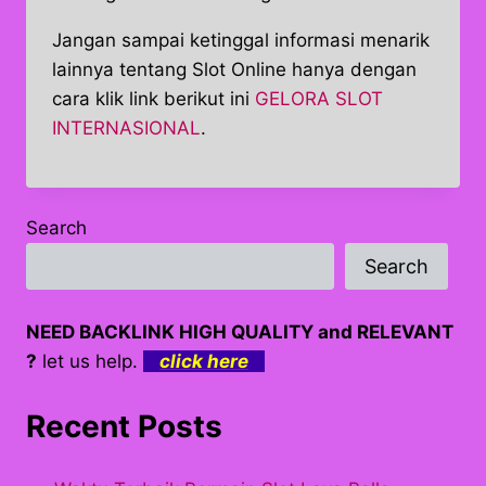
Jangan sampai ketinggal informasi menarik
lainnya tentang Slot Online hanya dengan
cara klik link berikut ini
GELORA SLOT
INTERNASIONAL
.
Search
Search
NEED BACKLINK HIGH QUALITY and RELEVANT
?
let us help.
click here
Recent Posts