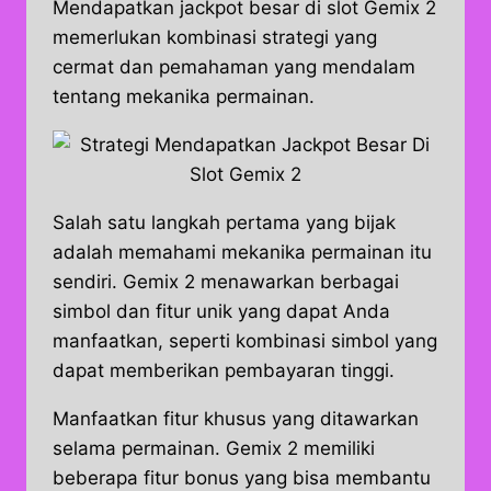
Mendapatkan jackpot besar di slot Gemix 2
memerlukan kombinasi strategi yang
cermat dan pemahaman yang mendalam
tentang mekanika permainan.
Salah satu langkah pertama yang bijak
adalah memahami mekanika permainan itu
sendiri. Gemix 2 menawarkan berbagai
simbol dan fitur unik yang dapat Anda
manfaatkan, seperti kombinasi simbol yang
dapat memberikan pembayaran tinggi.
Manfaatkan fitur khusus yang ditawarkan
selama permainan. Gemix 2 memiliki
beberapa fitur bonus yang bisa membantu