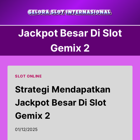
Skip
to
content
Jackpot Besar Di Slot
Gemix 2
SLOT ONLINE
Strategi Mendapatkan
Jackpot Besar Di Slot
Gemix 2
01/12/2025