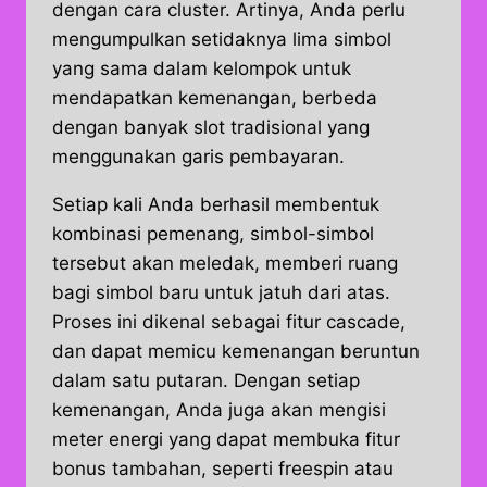
dengan cara cluster. Artinya, Anda perlu
mengumpulkan setidaknya lima simbol
yang sama dalam kelompok untuk
mendapatkan kemenangan, berbeda
dengan banyak slot tradisional yang
menggunakan garis pembayaran.
Setiap kali Anda berhasil membentuk
kombinasi pemenang, simbol-simbol
tersebut akan meledak, memberi ruang
bagi simbol baru untuk jatuh dari atas.
Proses ini dikenal sebagai fitur cascade,
dan dapat memicu kemenangan beruntun
dalam satu putaran. Dengan setiap
kemenangan, Anda juga akan mengisi
meter energi yang dapat membuka fitur
bonus tambahan, seperti freespin atau