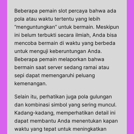
Beberapa pemain slot percaya bahwa ada
pola atau waktu tertentu yang lebih
“menguntungkan” untuk bermain. Meskipun
ini belum terbukti secara ilmiah, Anda bisa
mencoba bermain di waktu yang berbeda
untuk menguji keberuntungan Anda.
Beberapa pemain melaporkan bahwa
bermain saat server sedang ramai atau
sepi dapat memengaruhi peluang
kemenangan.
Selain itu, perhatikan juga pola gulungan
dan kombinasi simbol yang sering muncul.
Kadang-kadang, memperhatikan detail ini
dapat membantu Anda menentukan kapan
waktu yang tepat untuk meningkatkan