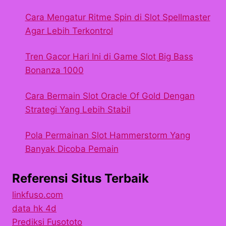
Cara Mengatur Ritme Spin di Slot Spellmaster
Agar Lebih Terkontrol
Tren Gacor Hari Ini di Game Slot Big Bass
Bonanza 1000
Cara Bermain Slot Oracle Of Gold Dengan
Strategi Yang Lebih Stabil
Pola Permainan Slot Hammerstorm Yang
Banyak Dicoba Pemain
Referensi Situs Terbaik
linkfuso.com
data hk 4d
Prediksi Fusototo