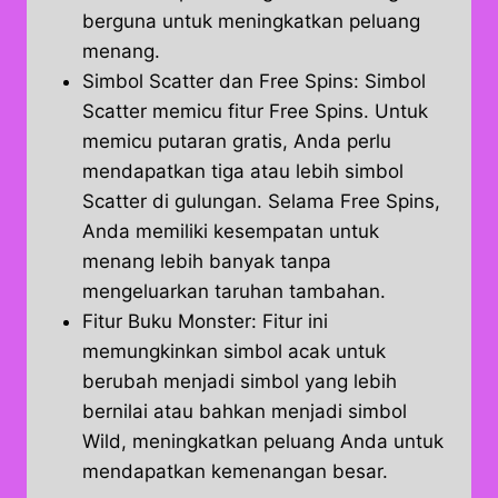
berguna untuk meningkatkan peluang
menang.
Simbol Scatter dan Free Spins: Simbol
Scatter memicu fitur Free Spins. Untuk
memicu putaran gratis, Anda perlu
mendapatkan tiga atau lebih simbol
Scatter di gulungan. Selama Free Spins,
Anda memiliki kesempatan untuk
menang lebih banyak tanpa
mengeluarkan taruhan tambahan.
Fitur Buku Monster: Fitur ini
memungkinkan simbol acak untuk
berubah menjadi simbol yang lebih
bernilai atau bahkan menjadi simbol
Wild, meningkatkan peluang Anda untuk
mendapatkan kemenangan besar.