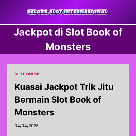
Skip
to
content
Jackpot di Slot Book of
Monsters
SLOT ONLINE
Kuasai Jackpot Trik Jitu
Bermain Slot Book of
Monsters
04/04/2025