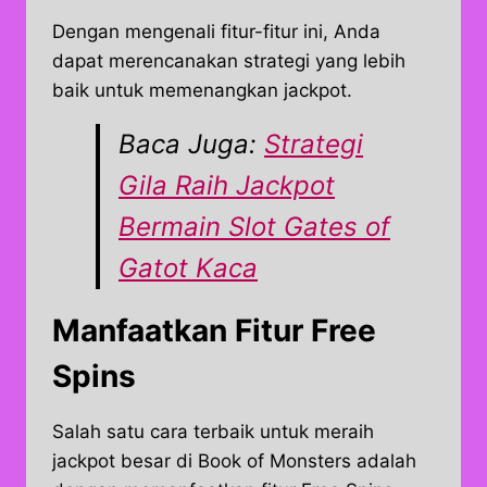
Dengan mengenali fitur-fitur ini, Anda
dapat merencanakan strategi yang lebih
baik untuk memenangkan jackpot.
Baca Juga:
Strategi
Gila Raih Jackpot
Bermain Slot Gates of
Gatot Kaca
Manfaatkan Fitur Free
Spins
Salah satu cara terbaik untuk meraih
jackpot besar di Book of Monsters adalah