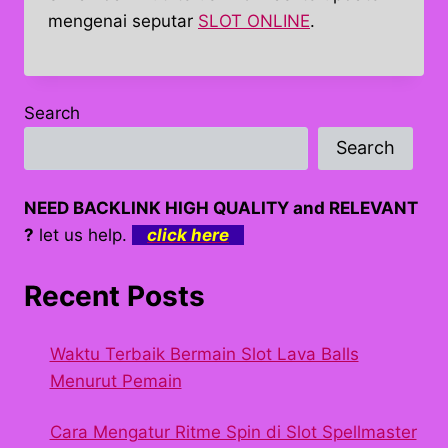
mengenai seputar
SLOT ONLINE
.
Search
Search
NEED BACKLINK HIGH QUALITY and RELEVANT
?
let us help.
click here
Recent Posts
Waktu Terbaik Bermain Slot Lava Balls
Menurut Pemain
Cara Mengatur Ritme Spin di Slot Spellmaster