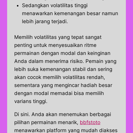
Sedangkan volatilitas tinggi
menawarkan kemenangan besar namun
lebih jarang terjadi.
Memilih volatilitas yang tepat sangat
penting untuk menyesuaikan ritme
permainan dengan modal dan keinginan
Anda dalam menerima risiko. Pemain yang
lebih suka kemenangan stabil dan sering
akan cocok memilih volatilitas rendah,
sementara yang mengincar hadiah besar
dengan modal memadai bisa memilih
varians tinggi.
Di sini. Anda akan menemukan berbagai
pilihan permainan menarik,
bbfstoto
menawarkan platform yang mudah diakses