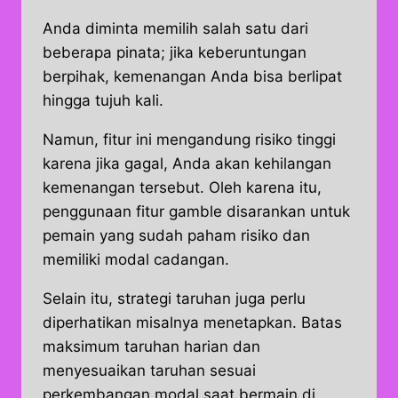
Anda diminta memilih salah satu dari
beberapa pinata; jika keberuntungan
berpihak, kemenangan Anda bisa berlipat
hingga tujuh kali.
Namun, fitur ini mengandung risiko tinggi
karena jika gagal, Anda akan kehilangan
kemenangan tersebut. Oleh karena itu,
penggunaan fitur gamble disarankan untuk
pemain yang sudah paham risiko dan
memiliki modal cadangan.
Selain itu, strategi taruhan juga perlu
diperhatikan misalnya menetapkan. Batas
maksimum taruhan harian dan
menyesuaikan taruhan sesuai
perkembangan modal saat bermain di