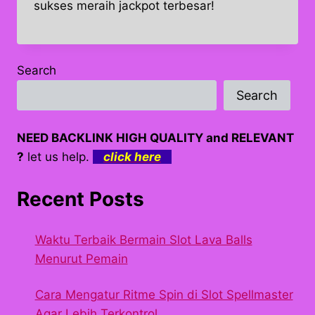
sukses meraih jackpot terbesar!
Search
Search
NEED BACKLINK HIGH QUALITY and RELEVANT
?
let us help.
click here
Recent Posts
Waktu Terbaik Bermain Slot Lava Balls
Menurut Pemain
Cara Mengatur Ritme Spin di Slot Spellmaster
Agar Lebih Terkontrol