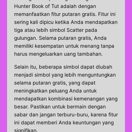
Hunter Book of Tut adalah dengan
memanfaatkan fitur putaran gratis. Fitur ini
sering kali dipicu ketika Anda mendapatkan
tiga atau lebih simbol Scatter pada
gulungan. Selama putaran gratis, Anda
memiliki kesempatan untuk menang tanpa
harus mengeluarkan uang tambahan.
Selain itu, beberapa simbol dapat diubah
menjadi simbol yang lebih menguntungkan
selama putaran gratis, yang dapat
meningkatkan peluang Anda untuk
mendapatkan kombinasi kemenangan yang
besar. Pastikan untuk bermain dengan
sabar dan jangan terburu-buru, karena fitur
ini dapat memberi Anda keuntungan yang
signifikan.