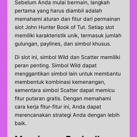
Sebelum Anda mulai bermain, langkah
pertama yang harus diambil adalah
memahami aturan dan fitur dari permainan
slot John Hunter Book of Tut. Setiap slot
memiliki karakteristik unik, termasuk jumlah
gulungan, paylines, dan simbol khusus.
Di slot ini, simbol Wild dan Scatter memiliki
peran penting. Simbol Wild dapat
menggantikan simbol lain untuk membantu
membentuk kombinasi kemenangan,
sementara simbol Scatter dapat memicu
fitur putaran gratis. Dengan memahami
cara kerja fitur-fitur ini, Anda dapat
merencanakan strategi Anda dengan lebih
baik.