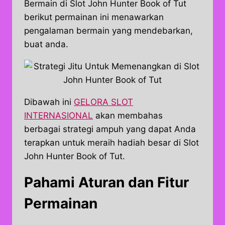
Bermain di Slot John Hunter Book of Tut
berikut permainan ini menawarkan
pengalaman bermain yang mendebarkan,
buat anda.
Dibawah ini
GELORA SLOT
INTERNASIONAL
akan membahas
berbagai strategi ampuh yang dapat Anda
terapkan untuk meraih hadiah besar di Slot
John Hunter Book of Tut.
Pahami Aturan dan Fitur
Permainan