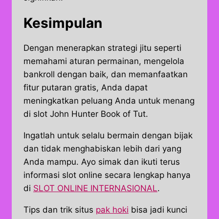
Kesimpulan
Dengan menerapkan strategi jitu seperti
memahami aturan permainan, mengelola
bankroll dengan baik, dan memanfaatkan
fitur putaran gratis, Anda dapat
meningkatkan peluang Anda untuk menang
di slot John Hunter Book of Tut.
Ingatlah untuk selalu bermain dengan bijak
dan tidak menghabiskan lebih dari yang
Anda mampu. Ayo simak dan ikuti terus
informasi slot online secara lengkap hanya
di
SLOT ONLINE INTERNASIONAL
.
Tips dan trik situs
pak hoki
bisa jadi kunci