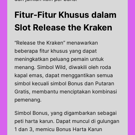
Fitur-Fitur Khusus dalam
Slot Release the Kraken
“Release the Kraken” menawarkan
beberapa fitur khusus yang dapat
meningkatkan peluang pemain untuk
menang. Simbol Wild, diwakili oleh roda
kapal emas, dapat menggantikan semua
simbol kecuali simbol Bonus dan Putaran
Gratis, membantu menciptakan kombinasi
pemenang.
Simbol Bonus, yang digambarkan sebagai
peti harta karun. Dapat muncul di gulungan
1 dan 3, memicu Bonus Harta Karun