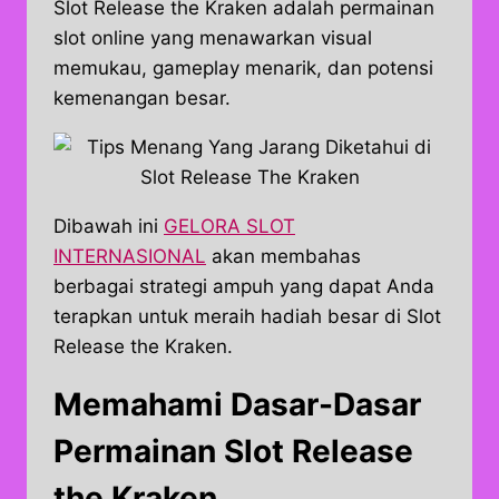
Slot Release the Kraken adalah permainan
slot online yang menawarkan visual
memukau, gameplay menarik, dan potensi
kemenangan besar.
Dibawah ini
GELORA SLOT
INTERNASIONAL
akan membahas
berbagai strategi ampuh yang dapat Anda
terapkan untuk meraih hadiah besar di Slot
Release the Kraken.
Memahami Dasar-Dasar
Permainan Slot Release
the Kraken