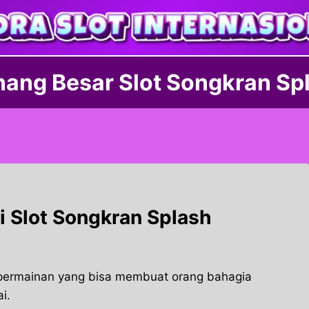
ang Besar Slot Songkran Sp
 Slot Songkran Splash
 permainan yang bisa membuat orang bahagia
i.