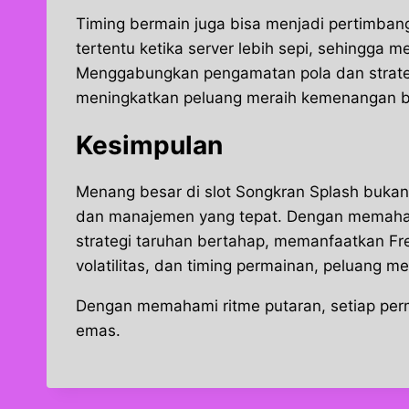
Timing bermain juga bisa menjadi pertimba
tertentu ketika server lebih sepi, sehingga
Menggabungkan pengamatan pola dan strategi
meningkatkan peluang meraih kemenangan b
Kesimpulan
Menang besar di slot Songkran Splash bukan 
dan manajemen yang tepat. Dengan memaham
strategi taruhan bertahap, memanfaatkan Fr
volatilitas, dan timing permainan, peluang 
Dengan memahami ritme putaran, setiap perm
emas.