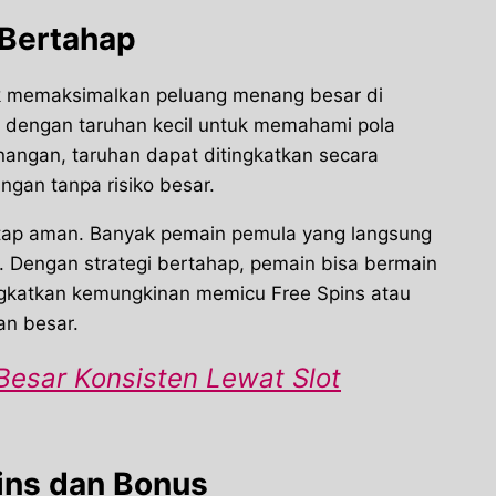
 Bertahap
uk memaksimalkan peluang menang besar di
 dengan taruhan kecil untuk memahami pola
enangan, taruhan dapat ditingkatkan secara
gan tanpa risiko besar.
tap aman. Banyak pemain pemula yang langsung
. Dengan strategi bertahap, pemain bisa bermain
ngkatkan kemungkinan memicu Free Spins atau
an besar.
Besar Konsisten Lewat Slot
ins dan Bonus