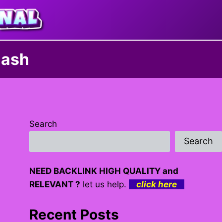
lash
Search
Search
NEED BACKLINK HIGH QUALITY and
RELEVANT ?
let us help.
click here
Recent Posts