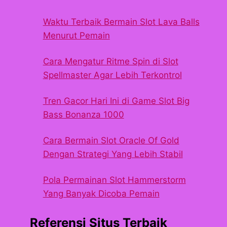
Waktu Terbaik Bermain Slot Lava Balls
Menurut Pemain
Cara Mengatur Ritme Spin di Slot
Spellmaster Agar Lebih Terkontrol
Tren Gacor Hari Ini di Game Slot Big
Bass Bonanza 1000
Cara Bermain Slot Oracle Of Gold
Dengan Strategi Yang Lebih Stabil
Pola Permainan Slot Hammerstorm
Yang Banyak Dicoba Pemain
Referensi Situs Terbaik