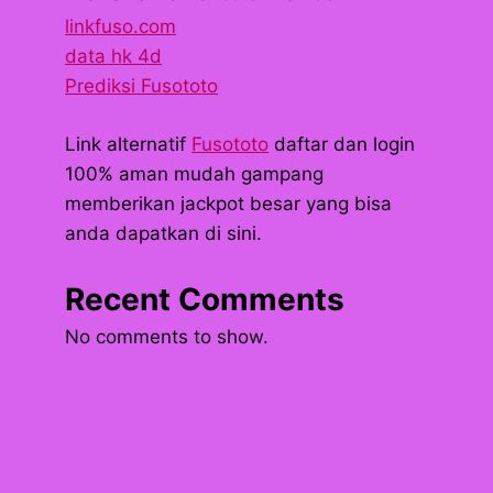
linkfuso.com
data hk 4d
Prediksi Fusototo
Link alternatif
Fusototo
daftar dan login
100% aman mudah gampang
memberikan jackpot besar yang bisa
anda dapatkan di sini.
Recent Comments
No comments to show.