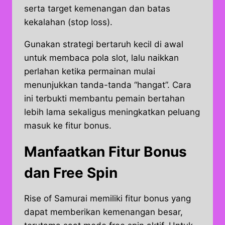
serta target kemenangan dan batas
kekalahan (stop loss).
Gunakan strategi bertaruh kecil di awal
untuk membaca pola slot, lalu naikkan
perlahan ketika permainan mulai
menunjukkan tanda-tanda “hangat”. Cara
ini terbukti membantu pemain bertahan
lebih lama sekaligus meningkatkan peluang
masuk ke fitur bonus.
Manfaatkan Fitur Bonus
dan Free Spin
Rise of Samurai memiliki fitur bonus yang
dapat memberikan kemenangan besar,