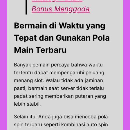
Bonus Menggoda
Bermain di Waktu yang
Tepat dan Gunakan Pola
Main Terbaru
Banyak pemain percaya bahwa waktu
tertentu dapat mempengaruhi peluang
menang slot. Walau tidak ada jaminan
pasti, bermain saat server tidak terlalu
padat sering memberikan putaran yang
lebih stabil.
Selain itu, Anda juga bisa mencoba pola
spin terbaru seperti kombinasi auto spin