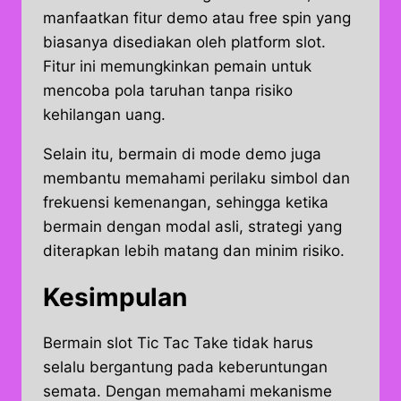
manfaatkan fitur demo atau free spin yang
biasanya disediakan oleh platform slot.
Fitur ini memungkinkan pemain untuk
mencoba pola taruhan tanpa risiko
kehilangan uang.
Selain itu, bermain di mode demo juga
membantu memahami perilaku simbol dan
frekuensi kemenangan, sehingga ketika
bermain dengan modal asli, strategi yang
diterapkan lebih matang dan minim risiko.
Kesimpulan
Bermain slot Tic Tac Take tidak harus
selalu bergantung pada keberuntungan
semata. Dengan memahami mekanisme