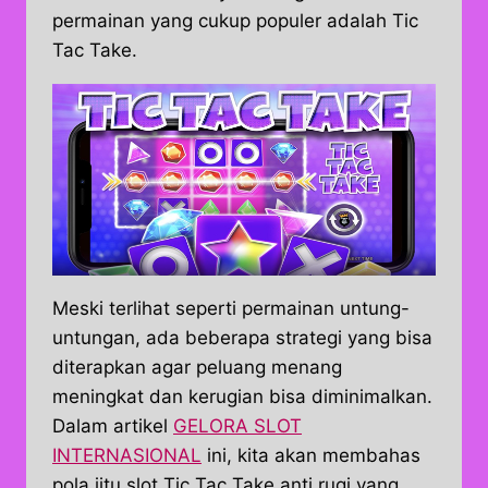
permainan yang cukup populer adalah Tic
Tac Take.
Meski terlihat seperti permainan untung-
untungan, ada beberapa strategi yang bisa
diterapkan agar peluang menang
meningkat dan kerugian bisa diminimalkan.
Dalam artikel
GELORA SLOT
INTERNASIONAL
ini, kita akan membahas
pola jitu slot Tic Tac Take anti rugi yang