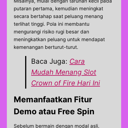
Misalnya, mulai dengan taruhan kecil pada
putaran pertama, kemudian meningkat
secara bertahap saat peluang menang
terlihat tinggi. Pola ini membantu
mengurangi risiko rugi besar dan
meningkatkan peluang untuk mendapat
kemenangan berturut-turut.
Baca Juga:
Cara
Mudah Menang Slot
Crown of Fire Hari Ini
Memanfaatkan Fitur
Demo atau Free Spin
Sebelum bermain dengan modal asli,