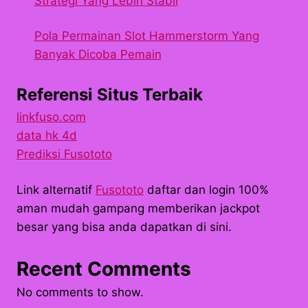
Strategi Yang Lebih Stabil
Pola Permainan Slot Hammerstorm Yang
Banyak Dicoba Pemain
Referensi Situs Terbaik
linkfuso.com
data hk 4d
Prediksi Fusototo
Link alternatif
Fusototo
daftar dan login 100%
aman mudah gampang memberikan jackpot
besar yang bisa anda dapatkan di sini.
Recent Comments
No comments to show.